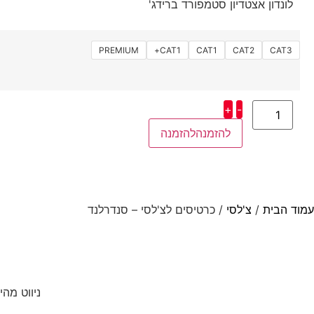
לונדון אצטדיון סטמפורד ברידג'
PREMIUM
CAT1+
CAT1
CAT2
CAT3
+
-
להזמנה
עמוד הבית
/
צ'לסי
/ כרטיסים לצ'לסי – סנדרלנד
ניווט מהי