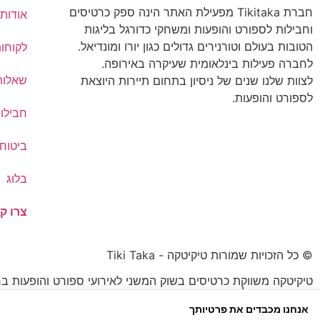
חברת Tikitaka מפעילת האתר הינה ספק כרטיסים
אודותי
וחבילות לספורט והופעות ומשחקי כדורגל בליגות
הטובות בעולם וטורנירים גדולים כגון יורו ומונדיאל.
לקוחו
לחברה פעילות בינלאומית שעיקרה באירופה.
שאלות
לצוות שלנו שנים של ניסיון בתחום תיירות היוצאת
לספורט והופעות.
חבילו
ביטוח 
בלוג
צרו ק
© כל הזכויות שמורות טיקיטקה - Tiki Taka
טיקיטקה משווקת כרטיסים בשוק המשני לאירועי ספורט והופעות בח
הכרטיס עשוי להיות נמוך או גבוה מהמחיר הרשמי.
אנחנו מכבדים את פרטיותך