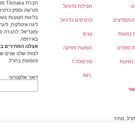
חברת
נו
חבילות כדורגל
מורשה וספק כרטיסי
בליגות הטובות בעול
ת ממליצים
כרטיסים כדורגל
ליגה איטלקית, ליגת 
ומונדיאל. לחברה פ
 נפוצות
טניס
באירופה.
אצלנו המחירים בא
ת ספורט
הופעות מוזיקה
לצוות שלנו שנים של
והופעות בחו"ל.
נסיעות
פורמולה 1
NFL
דואר אלקטרוני
שר
ו"ל. מחיר