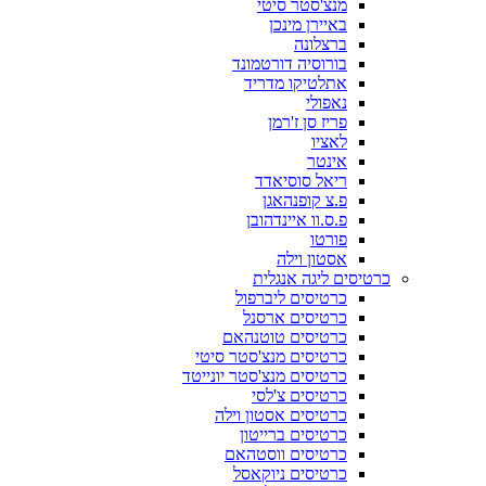
מנצ'סטר סיטי
באיירן מינכן
ברצלונה
בורוסיה דורטמונד
אתלטיקו מדריד
נאפולי
פריז סן ז'רמן
לאציו
אינטר
ריאל סוסיאדד
פ.צ קופנהאגן
פ.ס.וו איינדהובן
פורטו
אסטון וילה
כרטיסים ליגה אנגלית
כרטיסים ליברפול
כרטיסים ארסנל
כרטיסים טוטנהאם
כרטיסים מנצ'סטר סיטי
כרטיסים מנצ'סטר יונייטד
כרטיסים צ'לסי
כרטיסים אסטון וילה
כרטיסים ברייטון
כרטיסים ווסטהאם
כרטיסים ניוקאסל