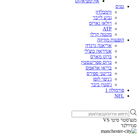
אולימפיאקוס
טניס
ווימבלדון
גביע לייבר
רולאן גארוס
ATP
מונטה קרלו
הופעות מוזיקה
אריאנה גרנדה
אנדראה בוצ'לי
ברונו מארס
ברוס ספרינגסטין
בריאן אדאמס
בריטני ספירס
ג'ניפר לופז
ג'סטין ביבר
פורמולה 1
NFL
Products
search
מנצ'סטר סיטי VS
סנדרלנד