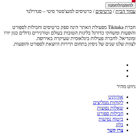
למנצ'סטר
להזמנה
סיטי
עמוד הבית
/
כרטיסים
/ כרטיסים למנצ'סטר סיטי – סנדרלנד
-
סנדרלנד
חברת Tikitaka מפעילת האתר הינה ספק כרטיסים וחבילות לספורט
והופעות ומשחקי כדורגל בליגות הטובות בעולם וטורנירים גדולים כגון יורו
ומונדיאל. לחברה פעילות בינלאומית שעיקרה באירופה.
לצוות שלנו שנים של ניסיון בתחום תיירות היוצאת לספורט והופעות.
ניווט מהיר
אודותינו
לקוחות ממליצים
שאלות נפוצות
חבילות ספורט
ביטוח נסיעות
בלוג
צרו קשר