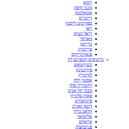
רומא
מכבי חיפה
אטאלנטה
ריינג'רס
ספורטינג ליסבון
ראן
ריאל בטיס
מארסיי
ברייטון
פרייבורג
פנאתינייקוס
כרטיסים קונפרנס ליג
בשיקטאש
פיורנטינה
לודוגורץ
אסטון וילה
ויקטוריה פלזן
מכבי תל אביב
פאוק סלוניקי
פרנקפורט
דינמו זאגרב
קלאב ברוז'
אלקמאר
אייאקס
פנרבחצ'ה