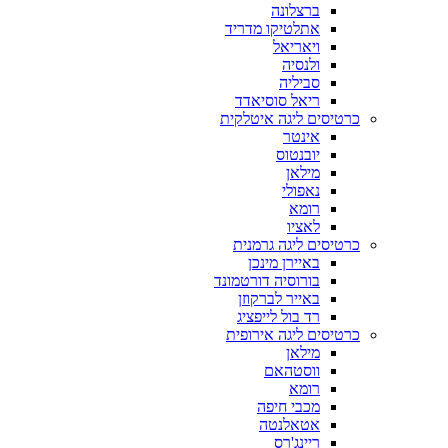
ברצלונה
אתלטיקו מדריד
ויאריאל
ולנסיה
סביליה
ריאל סוסיאדד
כרטיסים ליגה איטלקית
אינטר
יובנטוס
מילאן
נאפולי
רומא
לאציו
כרטיסים ליגה גרמנית
באיירן מינכן
בורוסיה דורטמונד
באייר לברקוזן
רד בול לייפציג
כרטיסים ליגה אירופית
מילאן
ווסטהאם
רומא
מכבי חיפה
אטאלנטה
ריינג'רס