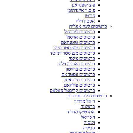
פ.צ קופנהאגן
פ.ס.וו איינדהובן
פורטו
אסטון וילה
כרטיסים ליגה אנגלית
כרטיסים ליברפול
כרטיסים ארסנל
כרטיסים טוטנהאם
כרטיסים מנצ'סטר סיטי
כרטיסים מנצ'סטר יונייטד
כרטיסים צ'לסי
כרטיסים אסטון וילה
כרטיסים ברייטון
כרטיסים ווסטהאם
כרטיסים ניוקאסל
כרטיסים פולהאם
כרטיסים קריסטל פאלאס
כרטיסים ליגה ספרדית
ריאל מדריד
ברצלונה
אתלטיקו מדריד
ויאריאל
ולנסיה
סביליה