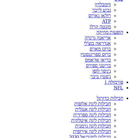
ווימבלדון
גביע לייבר
רולאן גארוס
ATP
מונטה קרלו
הופעות מוזיקה
אריאנה גרנדה
אנדראה בוצ'לי
ברונו מארס
ברוס ספרינגסטין
בריאן אדאמס
בריטני ספירס
ג'ניפר לופז
ג'סטין ביבר
פורמולה 1
NFL
חבילות כדורגל
חבילות ליגת אלופות
חבילות ליגה אנגלית
חבילות ליגה ספרדית
חבילות ליגה איטלקית
חבילות ליגה גרמנית
חבילות ליגה אירופית
חבילות למונדיאל 2030