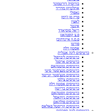
בורוסיה דורטמונד
אתלטיקו מדריד
נאפולי
פריז סן ז'רמן
לאציו
אינטר
ריאל סוסיאדד
פ.צ קופנהאגן
פ.ס.וו איינדהובן
פורטו
אסטון וילה
כרטיסים ליגה אנגלית
כרטיסים ליברפול
כרטיסים ארסנל
כרטיסים טוטנהאם
כרטיסים מנצ'סטר סיטי
כרטיסים מנצ'סטר יונייטד
כרטיסים צ'לסי
כרטיסים אסטון וילה
כרטיסים ברייטון
כרטיסים ווסטהאם
כרטיסים ניוקאסל
כרטיסים פולהאם
כרטיסים קריסטל פאלאס
כרטיסים ליגה ספרדית