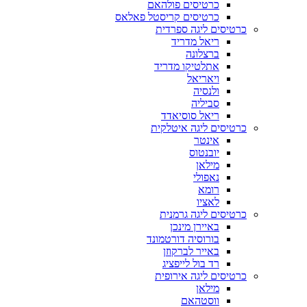
כרטיסים פולהאם
כרטיסים קריסטל פאלאס
כרטיסים ליגה ספרדית
ריאל מדריד
ברצלונה
אתלטיקו מדריד
ויאריאל
ולנסיה
סביליה
ריאל סוסיאדד
כרטיסים ליגה איטלקית
אינטר
יובנטוס
מילאן
נאפולי
רומא
לאציו
כרטיסים ליגה גרמנית
באיירן מינכן
בורוסיה דורטמונד
באייר לברקוזן
רד בול לייפציג
כרטיסים ליגה אירופית
מילאן
ווסטהאם