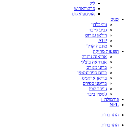
ליל
פרנצווארוש
אולימפיאקוס
טניס
ווימבלדון
גביע לייבר
רולאן גארוס
ATP
מונטה קרלו
הופעות מוזיקה
אריאנה גרנדה
אנדראה בוצ'לי
ברונו מארס
ברוס ספרינגסטין
בריאן אדאמס
בריטני ספירס
ג'ניפר לופז
ג'סטין ביבר
פורמולה 1
NFL
התחברות
התחברות