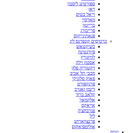
ספורטינג ליסבון
ראן
ריאל בטיס
מארסיי
ברייטון
פרייבורג
פנאתינייקוס
כרטיסים קונפרנס ליג
בשיקטאש
פיורנטינה
לודוגורץ
אסטון וילה
ויקטוריה פלזן
מכבי תל אביב
פאוק סלוניקי
פרנקפורט
דינמו זאגרב
קלאב ברוז'
אלקמאר
אייאקס
פנרבחצ'ה
ליל
פרנצווארוש
אולימפיאקוס
טניס