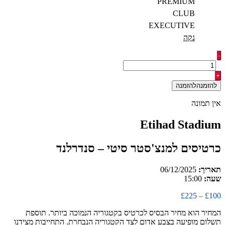
PREMIUM
CLUB
EXECUTIVE
נקה
כמות
-
של
כרטיסים
+
למנצ'סטר
להזמנה
סיטי
-
אין תמונה
סנדרלנד
Etihad Stadium
כרטיסים למנצ'סטר סיטי – סנדרלנד
תאריך:
06/12/2025
שעה:
15:00
טווח
£
225
–
£
100
מחירים:
המחיר הוא מחיר הבסיס לכרטיס בקטגוריה הנמוכה ביותר. תוספת
תשלום מופיעה בצבע אדום לצד הקטגוריה הנבחרת. התחייבות מצידנו
עד