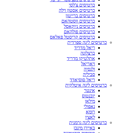
כרטיסים צ'לסי
כרטיסים אסטון וילה
כרטיסים ברייטון
כרטיסים ווסטהאם
כרטיסים ניוקאסל
כרטיסים פולהאם
כרטיסים קריסטל פאלאס
כרטיסים ליגה ספרדית
ריאל מדריד
ברצלונה
אתלטיקו מדריד
ויאריאל
ולנסיה
סביליה
ריאל סוסיאדד
כרטיסים ליגה איטלקית
אינטר
יובנטוס
מילאן
נאפולי
רומא
לאציו
כרטיסים ליגה גרמנית
באיירן מינכן