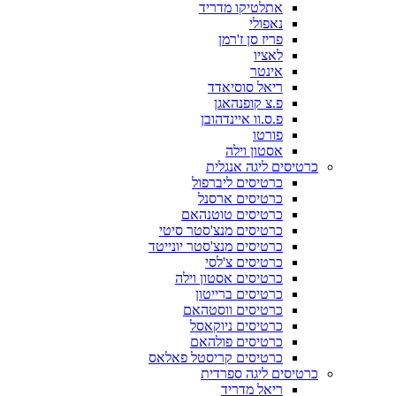
אתלטיקו מדריד
נאפולי
פריז סן ז'רמן
לאציו
אינטר
ריאל סוסיאדד
פ.צ קופנהאגן
פ.ס.וו איינדהובן
פורטו
אסטון וילה
כרטיסים ליגה אנגלית
כרטיסים ליברפול
כרטיסים ארסנל
כרטיסים טוטנהאם
כרטיסים מנצ'סטר סיטי
כרטיסים מנצ'סטר יונייטד
כרטיסים צ'לסי
כרטיסים אסטון וילה
כרטיסים ברייטון
כרטיסים ווסטהאם
כרטיסים ניוקאסל
כרטיסים פולהאם
כרטיסים קריסטל פאלאס
כרטיסים ליגה ספרדית
ריאל מדריד