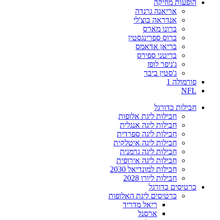
הופעות מוזיקה
אריאנה גרנדה
אנדראה בוצ'לי
ברונו מארס
ברוס ספרינגסטין
בריאן אדאמס
בריטני ספירס
ג'ניפר לופז
ג'סטין ביבר
פורמולה 1
NFL
חבילות כדורגל
חבילות ליגת אלופות
חבילות ליגה אנגלית
חבילות ליגה ספרדית
חבילות ליגה איטלקית
חבילות ליגה גרמנית
חבילות ליגה אירופית
חבילות למונדיאל 2030
חבילות ליורו 2028
כרטיסים כדורגל
כרטיסים ליגת האלופות
ריאל מדריד
ארסנל