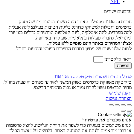
NFL
עדכונים ישירים
חברת Tikitaka מפעילת האתר הינה משרד נסיעות מורשה וספק
כרטיסים וחבילות למשחקי כדורגל בליגות הטובות בעולם: ליגה אנגלית,
ליגה ספרדית, ליגה איטלקית, ליגת האלופות וטורנירים גדולים כגון יורו
ומונדיאל. לחברה פעילות בינלאומית שעיקרה באירופה.
אצלנו המחירים באתר הינם סופיים ללא עמלות.
לצוות שלנו שנים של ניסיון בתחום התיירות ספורט והופעות בחו"ל.
דואר אלקטרוני
הרשמה
© כל הזכויות שמורות טיקיטקה - Tiki Taka
טיקיטקה משווקת כרטיסים בשוק המשני לאירועי ספורט והופעות בחו"ל.
מחיר הכרטיס עשוי להיות נמוך או גבוה מהמחיר הרשמי.
תקנון שימוש
הצהרת נגישות
אנחנו מכבדים את פרטיותך
אנחנו משתמשים בעוגיות כדי לשפר את חוויית הגלישה, להציג פרסומות
או תוכן מותאמים ולנתח את התנועה באתר. בלחיצה על "אשר הכול"