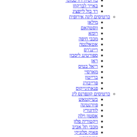
בורוסיה דורטמונד
באייר לברקוזן
רד בול לייפציג
כרטיסים ליגה אירופית
מילאן
ווסטהאם
רומא
מכבי חיפה
אטאלנטה
ריינג'רס
ספורטינג ליסבון
ראן
ריאל בטיס
מארסיי
ברייטון
פרייבורג
פנאתינייקוס
כרטיסים קונפרנס ליג
בשיקטאש
פיורנטינה
לודוגורץ
אסטון וילה
ויקטוריה פלזן
מכבי תל אביב
פאוק סלוניקי