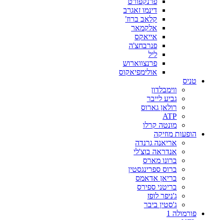
פרנקפורט
דינמו זאגרב
קלאב ברוז'
אלקמאר
אייאקס
פנרבחצ'ה
ליל
פרנצווארוש
אולימפיאקוס
טניס
ווימבלדון
גביע לייבר
רולאן גארוס
ATP
מונטה קרלו
הופעות מוזיקה
אריאנה גרנדה
אנדראה בוצ'לי
ברונו מארס
ברוס ספרינגסטין
בריאן אדאמס
בריטני ספירס
ג'ניפר לופז
ג'סטין ביבר
פורמולה 1