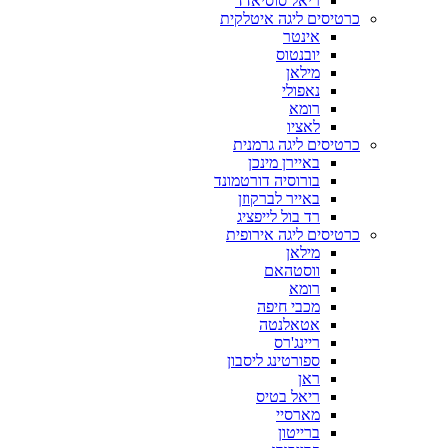
ריאל סוסיאדד
כרטיסים ליגה איטלקית
אינטר
יובנטוס
מילאן
נאפולי
רומא
לאציו
כרטיסים ליגה גרמנית
באיירן מינכן
בורוסיה דורטמונד
באייר לברקוזן
רד בול לייפציג
כרטיסים ליגה אירופית
מילאן
ווסטהאם
רומא
מכבי חיפה
אטאלנטה
ריינג'רס
ספורטינג ליסבון
ראן
ריאל בטיס
מארסיי
ברייטון