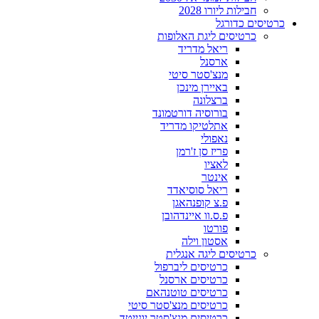
חבילות ליורו 2028
כרטיסים כדורגל
כרטיסים ליגת האלופות
ריאל מדריד
ארסנל
מנצ'סטר סיטי
באיירן מינכן
ברצלונה
בורוסיה דורטמונד
אתלטיקו מדריד
נאפולי
פריז סן ז'רמן
לאציו
אינטר
ריאל סוסיאדד
פ.צ קופנהאגן
פ.ס.וו איינדהובן
פורטו
אסטון וילה
כרטיסים ליגה אנגלית
כרטיסים ליברפול
כרטיסים ארסנל
כרטיסים טוטנהאם
כרטיסים מנצ'סטר סיטי
כרטיסים מנצ'סטר יונייטד