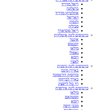
ריאל מדריד
ברצלונה
אתלטיקו מדריד
ויאריאל
ולנסיה
סביליה
ריאל סוסיאדד
כרטיסים ליגה איטלקית
אינטר
יובנטוס
מילאן
נאפולי
רומא
לאציו
כרטיסים ליגה גרמנית
באיירן מינכן
בורוסיה דורטמונד
באייר לברקוזן
רד בול לייפציג
כרטיסים ליגה אירופית
מילאן
ווסטהאם
רומא
מכבי חיפה