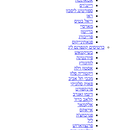
אטאלנטה
ריינג'רס
ספורטינג ליסבון
ראן
ריאל בטיס
מארסיי
ברייטון
פרייבורג
פנאתינייקוס
כרטיסים קונפרנס ליג
בשיקטאש
פיורנטינה
לודוגורץ
אסטון וילה
ויקטוריה פלזן
מכבי תל אביב
פאוק סלוניקי
פרנקפורט
דינמו זאגרב
קלאב ברוז'
אלקמאר
אייאקס
פנרבחצ'ה
ליל
פרנצווארוש