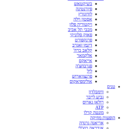
בשיקטאש
פיורנטינה
לודוגורץ
אסטון וילה
ויקטוריה פלזן
מכבי תל אביב
פאוק סלוניקי
פרנקפורט
דינמו זאגרב
קלאב ברוז'
אלקמאר
אייאקס
פנרבחצ'ה
ליל
פרנצווארוש
אולימפיאקוס
טניס
ווימבלדון
גביע לייבר
רולאן גארוס
ATP
מונטה קרלו
הופעות מוזיקה
אריאנה גרנדה
אנדראה בוצ'לי