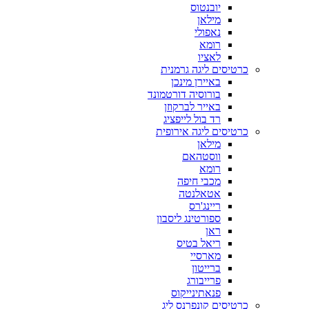
יובנטוס
מילאן
נאפולי
רומא
לאציו
כרטיסים ליגה גרמנית
באיירן מינכן
בורוסיה דורטמונד
באייר לברקוזן
רד בול לייפציג
כרטיסים ליגה אירופית
מילאן
ווסטהאם
רומא
מכבי חיפה
אטאלנטה
ריינג'רס
ספורטינג ליסבון
ראן
ריאל בטיס
מארסיי
ברייטון
פרייבורג
פנאתינייקוס
כרטיסים קונפרנס ליג