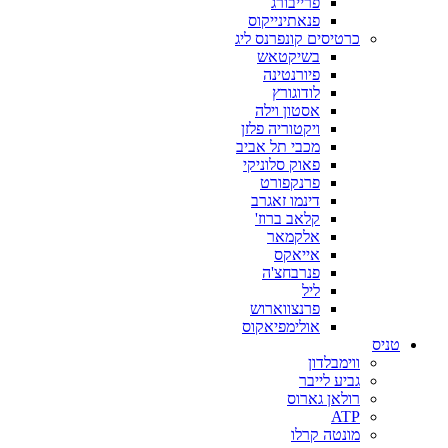
פרייבורג
פנאתינייקוס
כרטיסים קונפרנס ליג
בשיקטאש
פיורנטינה
לודוגורץ
אסטון וילה
ויקטוריה פלזן
מכבי תל אביב
פאוק סלוניקי
פרנקפורט
דינמו זאגרב
קלאב ברוז'
אלקמאר
אייאקס
פנרבחצ'ה
ליל
פרנצווארוש
אולימפיאקוס
טניס
ווימבלדון
גביע לייבר
רולאן גארוס
ATP
מונטה קרלו