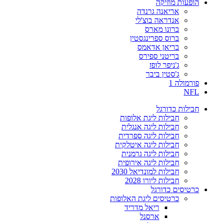
הופעות מוזיקה
אריאנה גרנדה
אנדראה בוצ'לי
ברונו מארס
ברוס ספרינגסטין
בריאן אדאמס
בריטני ספירס
ג'ניפר לופז
ג'סטין ביבר
פורמולה 1
NFL
חבילות כדורגל
חבילות ליגת אלופות
חבילות ליגה אנגלית
חבילות ליגה ספרדית
חבילות ליגה איטלקית
חבילות ליגה גרמנית
חבילות ליגה אירופית
חבילות למונדיאל 2030
חבילות ליורו 2028
כרטיסים כדורגל
כרטיסים ליגת האלופות
ריאל מדריד
ארסנל