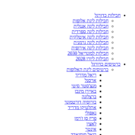
דלג
לתוכן
חבילות כדורגל
חבילות ליגת אלופות
חבילות ליגה אנגלית
חבילות ליגה ספרדית
חבילות ליגה איטלקית
חבילות ליגה גרמנית
חבילות ליגה אירופית
חבילות למונדיאל 2030
חבילות ליורו 2028
כרטיסים כדורגל
כרטיסים ליגת האלופות
ריאל מדריד
ארסנל
מנצ'סטר סיטי
באיירן מינכן
ברצלונה
בורוסיה דורטמונד
אתלטיקו מדריד
נאפולי
פריז סן ז'רמן
לאציו
אינטר
ריאל סוסיאדד