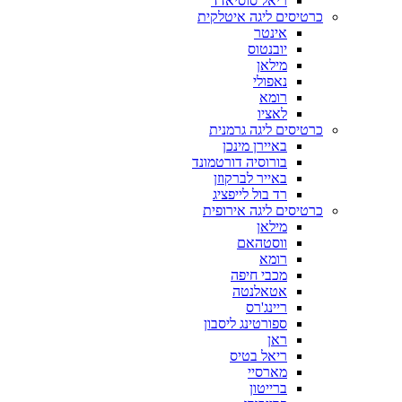
ריאל סוסיאדד
כרטיסים ליגה איטלקית
אינטר
יובנטוס
מילאן
נאפולי
רומא
לאציו
כרטיסים ליגה גרמנית
באיירן מינכן
בורוסיה דורטמונד
באייר לברקוזן
רד בול לייפציג
כרטיסים ליגה אירופית
מילאן
ווסטהאם
רומא
מכבי חיפה
אטאלנטה
ריינג'רס
ספורטינג ליסבון
ראן
ריאל בטיס
מארסיי
ברייטון