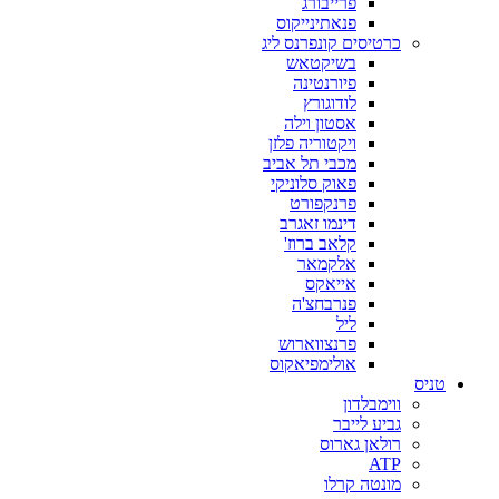
פרייבורג
פנאתינייקוס
כרטיסים קונפרנס ליג
בשיקטאש
פיורנטינה
לודוגורץ
אסטון וילה
ויקטוריה פלזן
מכבי תל אביב
פאוק סלוניקי
פרנקפורט
דינמו זאגרב
קלאב ברוז'
אלקמאר
אייאקס
פנרבחצ'ה
ליל
פרנצווארוש
אולימפיאקוס
טניס
ווימבלדון
גביע לייבר
רולאן גארוס
ATP
מונטה קרלו