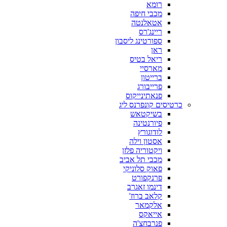
רומא
מכבי חיפה
אטאלנטה
ריינג'רס
ספורטינג ליסבון
ראן
ריאל בטיס
מארסיי
ברייטון
פרייבורג
פנאתינייקוס
כרטיסים קונפרנס ליג
בשיקטאש
פיורנטינה
לודוגורץ
אסטון וילה
ויקטוריה פלזן
מכבי תל אביב
פאוק סלוניקי
פרנקפורט
דינמו זאגרב
קלאב ברוז'
אלקמאר
אייאקס
פנרבחצ'ה