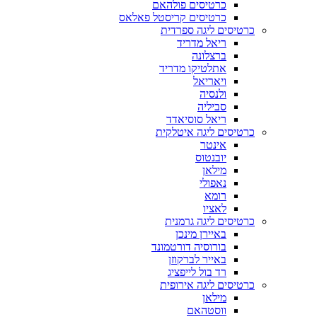
כרטיסים פולהאם
כרטיסים קריסטל פאלאס
כרטיסים ליגה ספרדית
ריאל מדריד
ברצלונה
אתלטיקו מדריד
ויאריאל
ולנסיה
סביליה
ריאל סוסיאדד
כרטיסים ליגה איטלקית
אינטר
יובנטוס
מילאן
נאפולי
רומא
לאציו
כרטיסים ליגה גרמנית
באיירן מינכן
בורוסיה דורטמונד
באייר לברקוזן
רד בול לייפציג
כרטיסים ליגה אירופית
מילאן
ווסטהאם