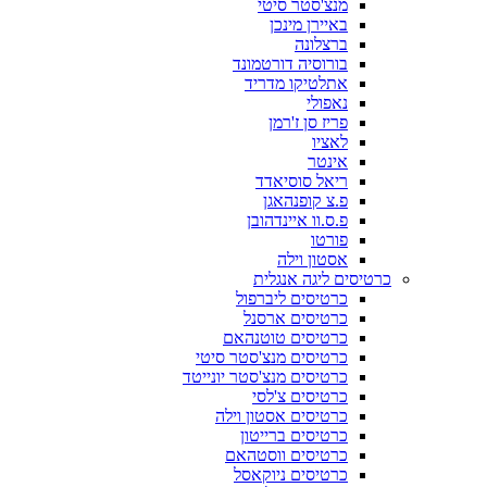
מנצ'סטר סיטי
באיירן מינכן
ברצלונה
בורוסיה דורטמונד
אתלטיקו מדריד
נאפולי
פריז סן ז'רמן
לאציו
אינטר
ריאל סוסיאדד
פ.צ קופנהאגן
פ.ס.וו איינדהובן
פורטו
אסטון וילה
כרטיסים ליגה אנגלית
כרטיסים ליברפול
כרטיסים ארסנל
כרטיסים טוטנהאם
כרטיסים מנצ'סטר סיטי
כרטיסים מנצ'סטר יונייטד
כרטיסים צ'לסי
כרטיסים אסטון וילה
כרטיסים ברייטון
כרטיסים ווסטהאם
כרטיסים ניוקאסל