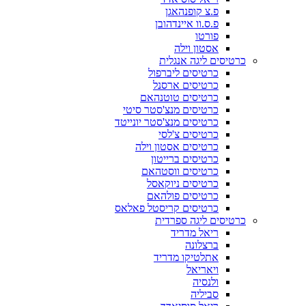
פ.צ קופנהאגן
פ.ס.וו איינדהובן
פורטו
אסטון וילה
כרטיסים ליגה אנגלית
כרטיסים ליברפול
כרטיסים ארסנל
כרטיסים טוטנהאם
כרטיסים מנצ'סטר סיטי
כרטיסים מנצ'סטר יונייטד
כרטיסים צ'לסי
כרטיסים אסטון וילה
כרטיסים ברייטון
כרטיסים ווסטהאם
כרטיסים ניוקאסל
כרטיסים פולהאם
כרטיסים קריסטל פאלאס
כרטיסים ליגה ספרדית
ריאל מדריד
ברצלונה
אתלטיקו מדריד
ויאריאל
ולנסיה
סביליה