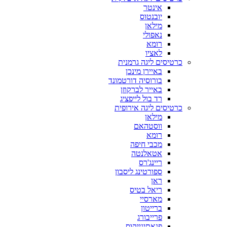
אינטר
יובנטוס
מילאן
נאפולי
רומא
לאציו
כרטיסים ליגה גרמנית
באיירן מינכן
בורוסיה דורטמונד
באייר לברקוזן
רד בול לייפציג
כרטיסים ליגה אירופית
מילאן
ווסטהאם
רומא
מכבי חיפה
אטאלנטה
ריינג'רס
ספורטינג ליסבון
ראן
ריאל בטיס
מארסיי
ברייטון
פרייבורג
פנאתינייקוס