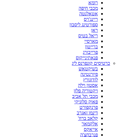
רומא
מכבי חיפה
אטאלנטה
ריינג'רס
ספורטינג ליסבון
ראן
ריאל בטיס
מארסיי
ברייטון
פרייבורג
פנאתינייקוס
כרטיסים קונפרנס ליג
בשיקטאש
פיורנטינה
לודוגורץ
אסטון וילה
ויקטוריה פלזן
מכבי תל אביב
פאוק סלוניקי
פרנקפורט
דינמו זאגרב
קלאב ברוז'
אלקמאר
אייאקס
פנרבחצ'ה