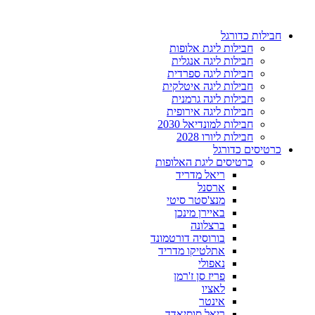
דלג
לתוכן
חבילות כדורגל
חבילות ליגת אלופות
חבילות ליגה אנגלית
חבילות ליגה ספרדית
חבילות ליגה איטלקית
חבילות ליגה גרמנית
חבילות ליגה אירופית
חבילות למונדיאל 2030
חבילות ליורו 2028
כרטיסים כדורגל
כרטיסים ליגת האלופות
ריאל מדריד
ארסנל
מנצ'סטר סיטי
באיירן מינכן
ברצלונה
בורוסיה דורטמונד
אתלטיקו מדריד
נאפולי
פריז סן ז'רמן
לאציו
אינטר
ריאל סוסיאדד