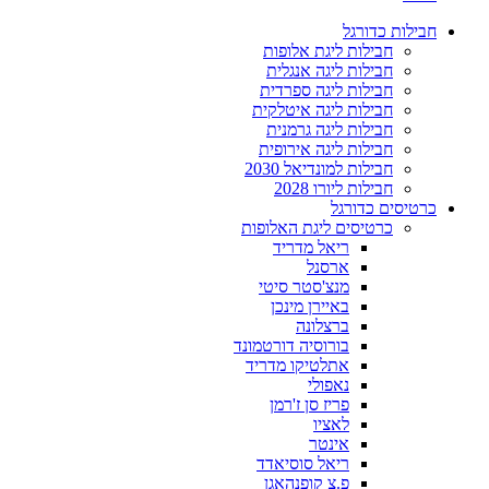
חבילות כדורגל
חבילות ליגת אלופות
חבילות ליגה אנגלית
חבילות ליגה ספרדית
חבילות ליגה איטלקית
חבילות ליגה גרמנית
חבילות ליגה אירופית
חבילות למונדיאל 2030
חבילות ליורו 2028
כרטיסים כדורגל
כרטיסים ליגת האלופות
ריאל מדריד
ארסנל
מנצ'סטר סיטי
באיירן מינכן
ברצלונה
בורוסיה דורטמונד
אתלטיקו מדריד
נאפולי
פריז סן ז'רמן
לאציו
אינטר
ריאל סוסיאדד
פ.צ קופנהאגן