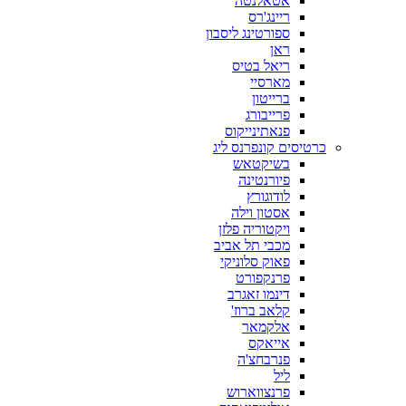
אטאלנטה
ריינג'רס
ספורטינג ליסבון
ראן
ריאל בטיס
מארסיי
ברייטון
פרייבורג
פנאתינייקוס
כרטיסים קונפרנס ליג
בשיקטאש
פיורנטינה
לודוגורץ
אסטון וילה
ויקטוריה פלזן
מכבי תל אביב
פאוק סלוניקי
פרנקפורט
דינמו זאגרב
קלאב ברוז'
אלקמאר
אייאקס
פנרבחצ'ה
ליל
פרנצווארוש