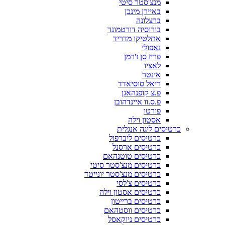
מנצ'סטר סיטי
באיירן מינכן
ברצלונה
בורוסיה דורטמונד
אתלטיקו מדריד
נאפולי
פריז סן ז'רמן
לאציו
אינטר
ריאל סוסיאדד
פ.צ קופנהאגן
פ.ס.וו איינדהובן
פורטו
אסטון וילה
כרטיסים ליגה אנגלית
כרטיסים ליברפול
כרטיסים ארסנל
כרטיסים טוטנהאם
כרטיסים מנצ'סטר סיטי
כרטיסים מנצ'סטר יונייטד
כרטיסים צ'לסי
כרטיסים אסטון וילה
כרטיסים ברייטון
כרטיסים ווסטהאם
כרטיסים ניוקאסל