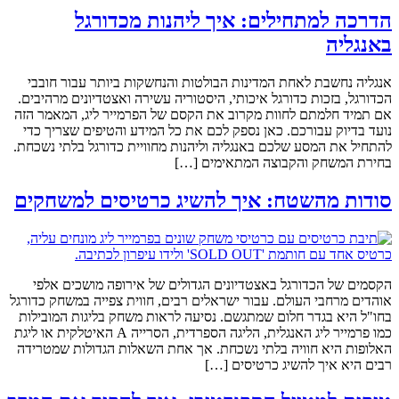
הדרכה למתחילים: איך ליהנות מכדורגל
באנגליה
אנגליה נחשבת לאחת המדינות הבולטות והנחשקות ביותר עבור חובבי
הכדורגל, בזכות כדורגל איכותי, היסטוריה עשירה ואצטדיונים מרהיבים.
אם תמיד חלמתם לחוות מקרוב את הקסם של הפרמייר ליג, המאמר הזה
נועד בדיוק עבורכם. כאן נספק לכם את כל המידע והטיפים שצריך כדי
להתחיל את המסע שלכם באנגליה וליהנות מחוויית כדורגל בלתי נשכחת.
בחירת המשחק והקבוצה המתאימים […]
סודות מהשטח: איך להשיג כרטיסים למשחקים
הקסמים של הכדורגל באצטדיונים הגדולים של אירופה מושכים אלפי
אוהדים מרחבי העולם. עבור ישראלים רבים, חווית צפייה במשחק כדורגל
בחו"ל היא בגדר חלום שמתגשם. נסיעה לראות משחק בליגות המובילות
כמו פרמייר ליג האנגלית, הליגה הספרדית, הסרייה A האיטלקית או ליגת
האלופות היא חוויה בלתי נשכחת. אך אחת השאלות הגדולות שמטרידה
רבים היא איך להשיג כרטיסים […]