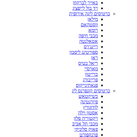
באייר לברקוזן
רד בול לייפציג
כרטיסים ליגה אירופית
מילאן
ווסטהאם
רומא
מכבי חיפה
אטאלנטה
ריינג'רס
ספורטינג ליסבון
ראן
ריאל בטיס
מארסיי
ברייטון
פרייבורג
פנאתינייקוס
כרטיסים קונפרנס ליג
בשיקטאש
פיורנטינה
לודוגורץ
אסטון וילה
ויקטוריה פלזן
מכבי תל אביב
פאוק סלוניקי
פרנקפורט