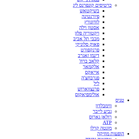
כרטיסים קונפרנס ליג
בשיקטאש
פיורנטינה
לודוגורץ
אסטון וילה
ויקטוריה פלזן
מכבי תל אביב
פאוק סלוניקי
פרנקפורט
דינמו זאגרב
קלאב ברוז'
אלקמאר
אייאקס
פנרבחצ'ה
ליל
פרנצווארוש
אולימפיאקוס
טניס
ווימבלדון
גביע לייבר
רולאן גארוס
ATP
מונטה קרלו
הופעות מוזיקה