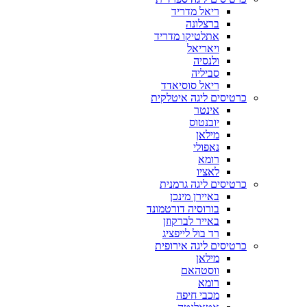
ריאל מדריד
ברצלונה
אתלטיקו מדריד
ויאריאל
ולנסיה
סביליה
ריאל סוסיאדד
כרטיסים ליגה איטלקית
אינטר
יובנטוס
מילאן
נאפולי
רומא
לאציו
כרטיסים ליגה גרמנית
באיירן מינכן
בורוסיה דורטמונד
באייר לברקוזן
רד בול לייפציג
כרטיסים ליגה אירופית
מילאן
ווסטהאם
רומא
מכבי חיפה