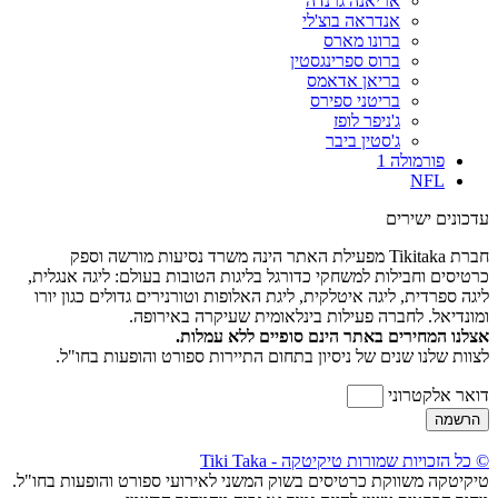
אריאנה גרנדה
אנדראה בוצ'לי
ברונו מארס
ברוס ספרינגסטין
בריאן אדאמס
בריטני ספירס
ג'ניפר לופז
ג'סטין ביבר
פורמולה 1
NFL
עדכונים ישירים
חברת Tikitaka מפעילת האתר הינה משרד נסיעות מורשה וספק
כרטיסים וחבילות למשחקי כדורגל בליגות הטובות בעולם: ליגה אנגלית,
ליגה ספרדית, ליגה איטלקית, ליגת האלופות וטורנירים גדולים כגון יורו
ומונדיאל. לחברה פעילות בינלאומית שעיקרה באירופה.
אצלנו המחירים באתר הינם סופיים ללא עמלות.
לצוות שלנו שנים של ניסיון בתחום התיירות ספורט והופעות בחו"ל.
דואר אלקטרוני
הרשמה
© כל הזכויות שמורות טיקיטקה - Tiki Taka
טיקיטקה משווקת כרטיסים בשוק המשני לאירועי ספורט והופעות בחו"ל.