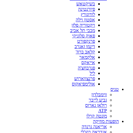
בשיקטאש
פיורנטינה
לודוגורץ
אסטון וילה
ויקטוריה פלזן
מכבי תל אביב
פאוק סלוניקי
פרנקפורט
דינמו זאגרב
קלאב ברוז'
אלקמאר
אייאקס
פנרבחצ'ה
ליל
פרנצווארוש
אולימפיאקוס
טניס
ווימבלדון
גביע לייבר
רולאן גארוס
ATP
מונטה קרלו
הופעות מוזיקה
אריאנה גרנדה
אנדראה בוצ'לי