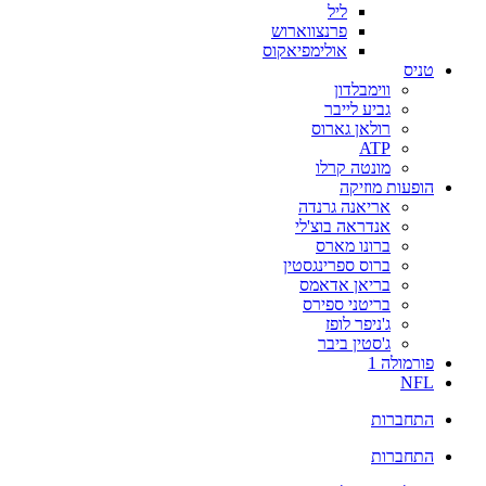
ליל
פרנצווארוש
אולימפיאקוס
טניס
ווימבלדון
גביע לייבר
רולאן גארוס
ATP
מונטה קרלו
הופעות מוזיקה
אריאנה גרנדה
אנדראה בוצ'לי
ברונו מארס
ברוס ספרינגסטין
בריאן אדאמס
בריטני ספירס
ג'ניפר לופז
ג'סטין ביבר
פורמולה 1
NFL
התחברות
התחברות