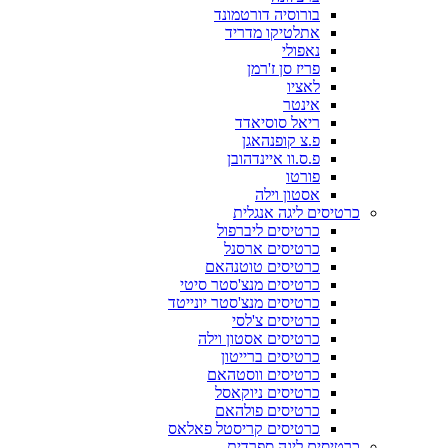
בורוסיה דורטמונד
אתלטיקו מדריד
נאפולי
פריז סן ז'רמן
לאציו
אינטר
ריאל סוסיאדד
פ.צ קופנהאגן
פ.ס.וו איינדהובן
פורטו
אסטון וילה
כרטיסים ליגה אנגלית
כרטיסים ליברפול
כרטיסים ארסנל
כרטיסים טוטנהאם
כרטיסים מנצ'סטר סיטי
כרטיסים מנצ'סטר יונייטד
כרטיסים צ'לסי
כרטיסים אסטון וילה
כרטיסים ברייטון
כרטיסים ווסטהאם
כרטיסים ניוקאסל
כרטיסים פולהאם
כרטיסים קריסטל פאלאס
כרטיסים ליגה ספרדית