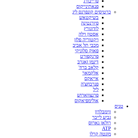
פרייבורג
פנאתינייקוס
כרטיסים קונפרנס ליג
בשיקטאש
פיורנטינה
לודוגורץ
אסטון וילה
ויקטוריה פלזן
מכבי תל אביב
פאוק סלוניקי
פרנקפורט
דינמו זאגרב
קלאב ברוז'
אלקמאר
אייאקס
פנרבחצ'ה
ליל
פרנצווארוש
אולימפיאקוס
טניס
ווימבלדון
גביע לייבר
רולאן גארוס
ATP
מונטה קרלו