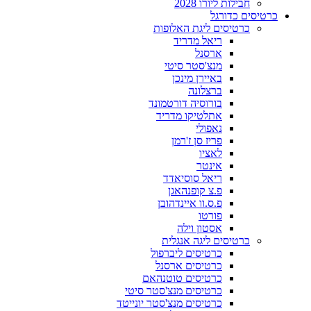
חבילות ליורו 2028
כרטיסים כדורגל
כרטיסים ליגת האלופות
ריאל מדריד
ארסנל
מנצ'סטר סיטי
באיירן מינכן
ברצלונה
בורוסיה דורטמונד
אתלטיקו מדריד
נאפולי
פריז סן ז'רמן
לאציו
אינטר
ריאל סוסיאדד
פ.צ קופנהאגן
פ.ס.וו איינדהובן
פורטו
אסטון וילה
כרטיסים ליגה אנגלית
כרטיסים ליברפול
כרטיסים ארסנל
כרטיסים טוטנהאם
כרטיסים מנצ'סטר סיטי
כרטיסים מנצ'סטר יונייטד