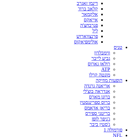
דינמו זאגרב
קלאב ברוז'
אלקמאר
אייאקס
פנרבחצ'ה
ליל
פרנצווארוש
אולימפיאקוס
טניס
ווימבלדון
גביע לייבר
רולאן גארוס
ATP
מונטה קרלו
הופעות מוזיקה
אריאנה גרנדה
אנדראה בוצ'לי
ברונו מארס
ברוס ספרינגסטין
בריאן אדאמס
בריטני ספירס
ג'ניפר לופז
ג'סטין ביבר
פורמולה 1
NFL