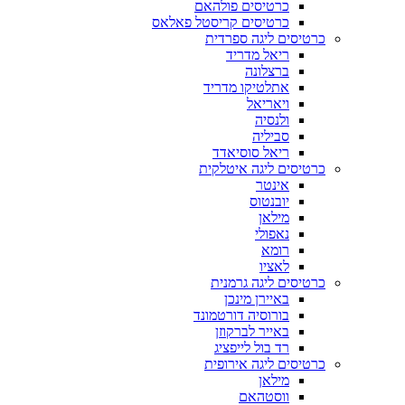
כרטיסים פולהאם
כרטיסים קריסטל פאלאס
כרטיסים ליגה ספרדית
ריאל מדריד
ברצלונה
אתלטיקו מדריד
ויאריאל
ולנסיה
סביליה
ריאל סוסיאדד
כרטיסים ליגה איטלקית
אינטר
יובנטוס
מילאן
נאפולי
רומא
לאציו
כרטיסים ליגה גרמנית
באיירן מינכן
בורוסיה דורטמונד
באייר לברקוזן
רד בול לייפציג
כרטיסים ליגה אירופית
מילאן
ווסטהאם