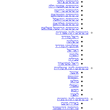
כרטיסים צ'לסי
כרטיסים אסטון וילה
כרטיסים ברייטון
כרטיסים ווסטהאם
כרטיסים ניוקאסל
כרטיסים פולהאם
כרטיסים קריסטל פאלאס
כרטיסים ליגה ספרדית
ריאל מדריד
ברצלונה
אתלטיקו מדריד
ויאריאל
ולנסיה
סביליה
ריאל סוסיאדד
כרטיסים ליגה איטלקית
אינטר
יובנטוס
מילאן
נאפולי
רומא
לאציו
כרטיסים ליגה גרמנית
באיירן מינכן
בורוסיה דורטמונד