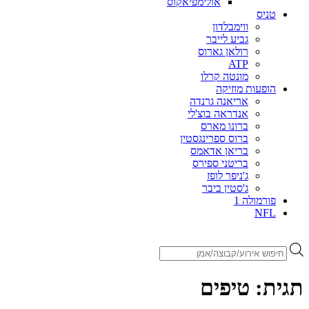
אולימפיאקוס
טניס
ווימבלדון
גביע לייבר
רולאן גארוס
ATP
מונטה קרלו
הופעות מוזיקה
אריאנה גרנדה
אנדראה בוצ'לי
ברונו מארס
ברוס ספרינגסטין
בריאן אדאמס
בריטני ספירס
ג'ניפר לופז
ג'סטין ביבר
פורמולה 1
NFL
Products
search
תגית:
טיפים