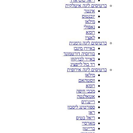
ריאל סוסיאדד
כרטיסים ליגה איטלקית
אינטר
יובנטוס
מילאן
נאפולי
רומא
לאציו
כרטיסים ליגה גרמנית
באיירן מינכן
בורוסיה דורטמונד
באייר לברקוזן
רד בול לייפציג
כרטיסים ליגה אירופית
מילאן
ווסטהאם
רומא
מכבי חיפה
אטאלנטה
ריינג'רס
ספורטינג ליסבון
ראן
ריאל בטיס
מארסיי
ברייטון