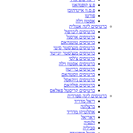
פ.צ קופנהאגן
פ.ס.וו איינדהובן
פורטו
אסטון וילה
כרטיסים ליגה אנגלית
כרטיסים ליברפול
כרטיסים ארסנל
כרטיסים טוטנהאם
כרטיסים מנצ'סטר סיטי
כרטיסים מנצ'סטר יונייטד
כרטיסים צ'לסי
כרטיסים אסטון וילה
כרטיסים ברייטון
כרטיסים ווסטהאם
כרטיסים ניוקאסל
כרטיסים פולהאם
כרטיסים קריסטל פאלאס
כרטיסים ליגה ספרדית
ריאל מדריד
ברצלונה
אתלטיקו מדריד
ויאריאל
ולנסיה
סביליה