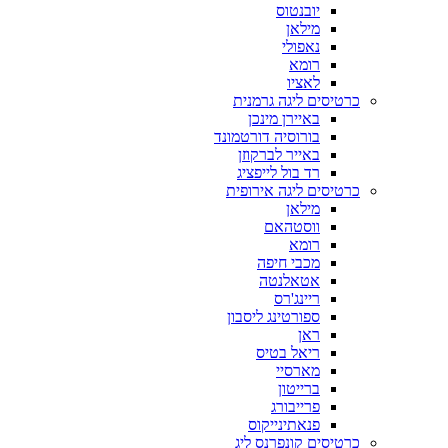
יובנטוס
מילאן
נאפולי
רומא
לאציו
כרטיסים ליגה גרמנית
באיירן מינכן
בורוסיה דורטמונד
באייר לברקוזן
רד בול לייפציג
כרטיסים ליגה אירופית
מילאן
ווסטהאם
רומא
מכבי חיפה
אטאלנטה
ריינג'רס
ספורטינג ליסבון
ראן
ריאל בטיס
מארסיי
ברייטון
פרייבורג
פנאתינייקוס
כרטיסים קונפרנס ליג