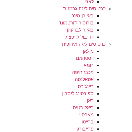
לאציו
כרטיסים ליגה גרמנית
באיירן מינכן
בורוסיה דורטמונד
באייר לברקוזן
רד בול לייפציג
כרטיסים ליגה אירופית
מילאן
ווסטהאם
רומא
מכבי חיפה
אטאלנטה
ריינג'רס
ספורטינג ליסבון
ראן
ריאל בטיס
מארסיי
ברייטון
פרייבורג