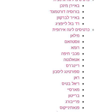
באיירן מינכן
בורוסיה דורטמונד
באייר לברקוזן
רד בול לייפציג
כרטיסים ליגה אירופית
מילאן
ווסטהאם
רומא
מכבי חיפה
אטאלנטה
ריינג'רס
ספורטינג ליסבון
ראן
ריאל בטיס
מארסיי
ברייטון
פרייבורג
פנאתינייקוס