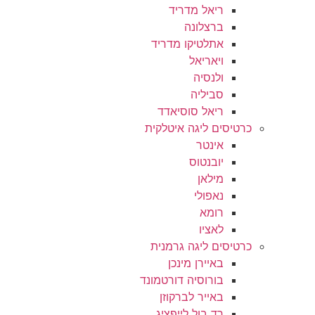
ריאל מדריד
ברצלונה
אתלטיקו מדריד
ויאריאל
ולנסיה
סביליה
ריאל סוסיאדד
כרטיסים ליגה איטלקית
אינטר
יובנטוס
מילאן
נאפולי
רומא
לאציו
כרטיסים ליגה גרמנית
באיירן מינכן
בורוסיה דורטמונד
באייר לברקוזן
רד בול לייפציג