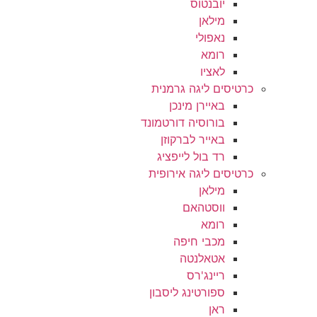
יובנטוס
מילאן
נאפולי
רומא
לאציו
כרטיסים ליגה גרמנית
באיירן מינכן
בורוסיה דורטמונד
באייר לברקוזן
רד בול לייפציג
כרטיסים ליגה אירופית
מילאן
ווסטהאם
רומא
מכבי חיפה
אטאלנטה
ריינג'רס
ספורטינג ליסבון
ראן