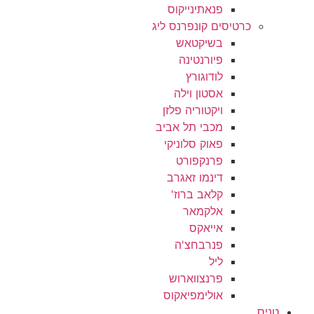
פנאתינייקוס
כרטיסים קונפרנס ליג
בשיקטאש
פיורנטינה
לודוגורץ
אסטון וילה
ויקטוריה פלזן
מכבי תל אביב
פאוק סלוניקי
פרנקפורט
דינמו זאגרב
קלאב ברוז'
אלקמאר
אייאקס
פנרבחצ'ה
ליל
פרנצווארוש
אולימפיאקוס
טניס