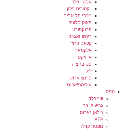
אסטון וילה
ויקטוריה פלזן
מכבי תל אביב
פאוק סלוניקי
פרנקפורט
דינמו זאגרב
קלאב ברוז'
אלקמאר
אייאקס
פנרבחצ'ה
ליל
פרנצווארוש
אולימפיאקוס
טניס
ווימבלדון
גביע לייבר
רולאן גארוס
ATP
מונטה קרלו