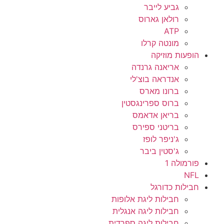
גביע לייבר
רולאן גארוס
ATP
מונטה קרלו
הופעות מוזיקה
אריאנה גרנדה
אנדראה בוצ'לי
ברונו מארס
ברוס ספרינגסטין
בריאן אדאמס
בריטני ספירס
ג'ניפר לופז
ג'סטין ביבר
פורמולה 1
NFL
חבילות כדורגל
חבילות ליגת אלופות
חבילות ליגה אנגלית
חבילות ליגה ספרדית