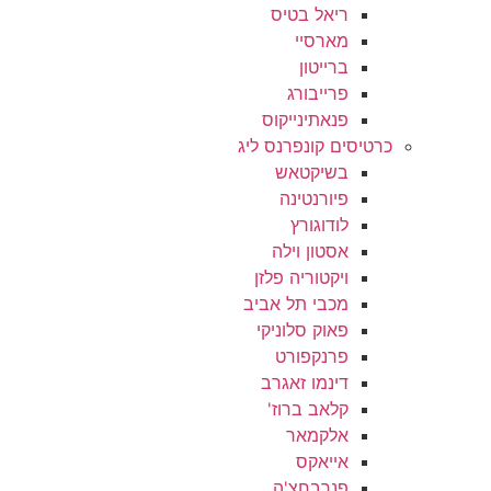
ריאל בטיס
מארסיי
ברייטון
פרייבורג
פנאתינייקוס
כרטיסים קונפרנס ליג
בשיקטאש
פיורנטינה
לודוגורץ
אסטון וילה
ויקטוריה פלזן
מכבי תל אביב
פאוק סלוניקי
פרנקפורט
דינמו זאגרב
קלאב ברוז'
אלקמאר
אייאקס
פנרבחצ'ה