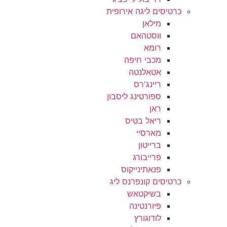
כרטיסים ליגה אירופית
מילאן
ווסטהאם
רומא
מכבי חיפה
אטאלנטה
ריינג'רס
ספורטינג ליסבון
ראן
ריאל בטיס
מארסיי
ברייטון
פרייבורג
פנאתינייקוס
כרטיסים קונפרנס ליג
בשיקטאש
פיורנטינה
לודוגורץ