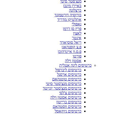
מנצ'סטר סיטי
באיירן מינכן
ברצלונה
בורוסיה דורטמונד
אתלטיקו מדריד
נאפולי
פריז סן ז'רמן
לאציו
אינטר
ריאל סוסיאדד
פ.צ קופנהאגן
פ.ס.וו איינדהובן
פורטו
אסטון וילה
כרטיסים ליגה אנגלית
כרטיסים ליברפול
כרטיסים ארסנל
כרטיסים טוטנהאם
כרטיסים מנצ'סטר סיטי
כרטיסים מנצ'סטר יונייטד
כרטיסים צ'לסי
כרטיסים אסטון וילה
כרטיסים ברייטון
כרטיסים ווסטהאם
כרטיסים ניוקאסל