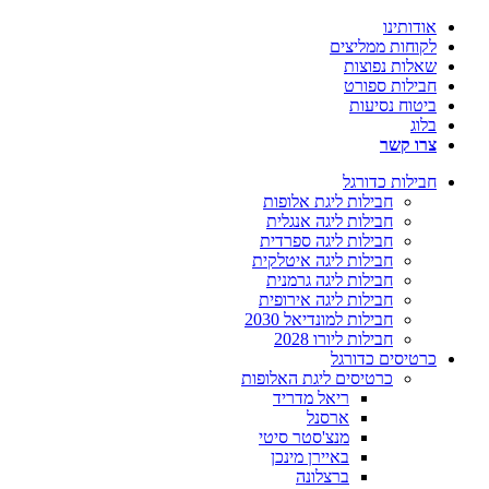
אודותינו
לקוחות ממליצים
שאלות נפוצות
חבילות ספורט
ביטוח נסיעות
בלוג
צרו קשר
חבילות כדורגל
חבילות ליגת אלופות
חבילות ליגה אנגלית
חבילות ליגה ספרדית
חבילות ליגה איטלקית
חבילות ליגה גרמנית
חבילות ליגה אירופית
חבילות למונדיאל 2030
חבילות ליורו 2028
כרטיסים כדורגל
כרטיסים ליגת האלופות
ריאל מדריד
ארסנל
מנצ'סטר סיטי
באיירן מינכן
ברצלונה