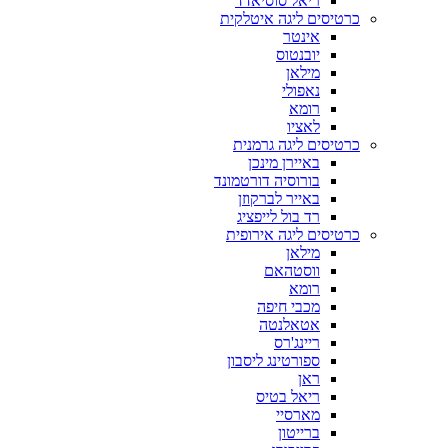
ריאל סוסיאדד
כרטיסים ליגה איטלקית
אינטר
יובנטוס
מילאן
נאפולי
רומא
לאציו
כרטיסים ליגה גרמנית
באיירן מינכן
בורוסיה דורטמונד
באייר לברקוזן
רד בול לייפציג
כרטיסים ליגה אירופית
מילאן
ווסטהאם
רומא
מכבי חיפה
אטאלנטה
ריינג'רס
ספורטינג ליסבון
ראן
ריאל בטיס
מארסיי
ברייטון