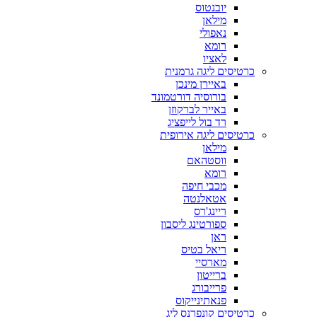
יובנטוס
מילאן
נאפולי
רומא
לאציו
כרטיסים ליגה גרמנית
באיירן מינכן
בורוסיה דורטמונד
באייר לברקוזן
רד בול לייפציג
כרטיסים ליגה אירופית
מילאן
ווסטהאם
רומא
מכבי חיפה
אטאלנטה
ריינג'רס
ספורטינג ליסבון
ראן
ריאל בטיס
מארסיי
ברייטון
פרייבורג
פנאתינייקוס
כרטיסים קונפרנס ליג