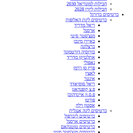
חבילות למונדיאל 2030
חבילות ליורו 2028
כרטיסים כדורגל
כרטיסים ליגת האלופות
ריאל מדריד
ארסנל
מנצ'סטר סיטי
באיירן מינכן
ברצלונה
בורוסיה דורטמונד
אתלטיקו מדריד
נאפולי
פריז סן ז'רמן
לאציו
אינטר
ריאל סוסיאדד
פ.צ קופנהאגן
פ.ס.וו איינדהובן
פורטו
אסטון וילה
כרטיסים ליגה אנגלית
כרטיסים ליברפול
כרטיסים ארסנל
כרטיסים טוטנהאם
כרטיסים מנצ'סטר סיטי