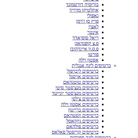
בורוסיה דורטמונד
אתלטיקו מדריד
נאפולי
פריז סן ז'רמן
לאציו
אינטר
ריאל סוסיאדד
פ.צ קופנהאגן
פ.ס.וו איינדהובן
פורטו
אסטון וילה
כרטיסים ליגה אנגלית
כרטיסים ליברפול
כרטיסים ארסנל
כרטיסים טוטנהאם
כרטיסים מנצ'סטר סיטי
כרטיסים מנצ'סטר יונייטד
כרטיסים צ'לסי
כרטיסים אסטון וילה
כרטיסים ברייטון
כרטיסים ווסטהאם
כרטיסים ניוקאסל
כרטיסים פולהאם
כרטיסים קריסטל פאלאס
כרטיסים ליגה ספרדית