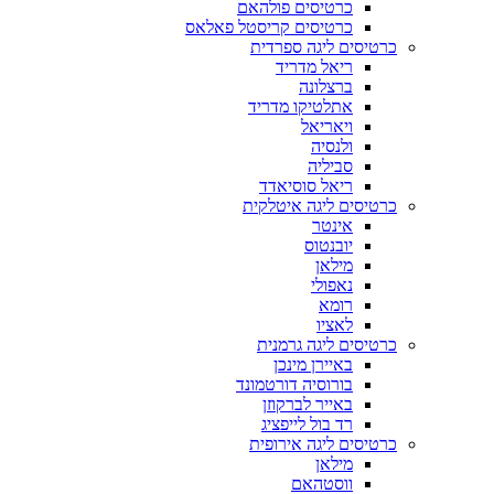
כרטיסים פולהאם
כרטיסים קריסטל פאלאס
כרטיסים ליגה ספרדית
ריאל מדריד
ברצלונה
אתלטיקו מדריד
ויאריאל
ולנסיה
סביליה
ריאל סוסיאדד
כרטיסים ליגה איטלקית
אינטר
יובנטוס
מילאן
נאפולי
רומא
לאציו
כרטיסים ליגה גרמנית
באיירן מינכן
בורוסיה דורטמונד
באייר לברקוזן
רד בול לייפציג
כרטיסים ליגה אירופית
מילאן
ווסטהאם