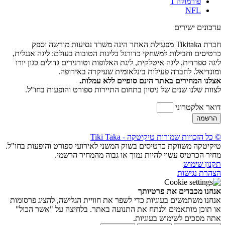
פורמולה 1
NFL
עדכונים ישירים
חברת Tikitaka מפעילת האתר הינה משרד נסיעות מורשה וספק
כרטיסים וחבילות למשחקי כדורגל בליגות הטובות בעולם: ליגה אנגלית,
ליגה ספרדית, ליגה איטלקית, ליגת האלופות וטורנירים גדולים כגון יורו
ומונדיאל. לחברה פעילות בינלאומית שעיקרה באירופה.
אצלנו המחירים באתר הינם סופיים ללא עמלות.
לצוות שלנו שנים של ניסיון בתחום התיירות ספורט והופעות בחו"ל.
דואר אלקטרוני
הרשמה
© כל הזכויות שמורות טיקיטקה - Tiki Taka
טיקיטקה משווקת כרטיסים בשוק המשני לאירועי ספורט והופעות בחו"ל.
מחיר הכרטיס עשוי להיות נמוך או גבוה מהמחיר הרשמי.
תקנון שימוש
הצהרת נגישות
אנחנו מכבדים את פרטיותך
אנחנו משתמשים בעוגיות כדי לשפר את חוויית הגלישה, להציג פרסומות
או תוכן מותאמים ולנתח את התנועה באתר. בלחיצה על "אשר הכול"
אתה מסכים לשימוש בעוגיות.