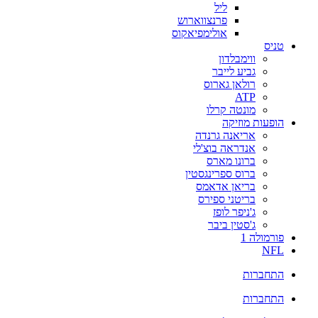
ליל
פרנצווארוש
אולימפיאקוס
טניס
ווימבלדון
גביע לייבר
רולאן גארוס
ATP
מונטה קרלו
הופעות מוזיקה
אריאנה גרנדה
אנדראה בוצ'לי
ברונו מארס
ברוס ספרינגסטין
בריאן אדאמס
בריטני ספירס
ג'ניפר לופז
ג'סטין ביבר
פורמולה 1
NFL
התחברות
התחברות