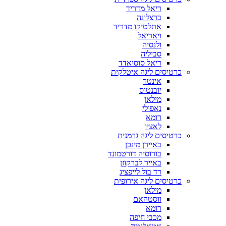
ריאל מדריד
ברצלונה
אתלטיקו מדריד
ויאריאל
ולנסיה
סביליה
ריאל סוסיאדד
כרטיסים ליגה איטלקית
אינטר
יובנטוס
מילאן
נאפולי
רומא
לאציו
כרטיסים ליגה גרמנית
באיירן מינכן
בורוסיה דורטמונד
באייר לברקוזן
רד בול לייפציג
כרטיסים ליגה אירופית
מילאן
ווסטהאם
רומא
מכבי חיפה