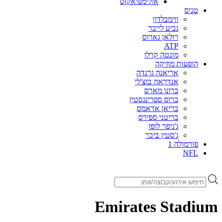
אולימפיאקוס
טניס
ווימבלדון
גביע לייבר
רולאן גארוס
ATP
מונטה קרלו
הופעות מוזיקה
אריאנה גרנדה
אנדראה בוצ'לי
ברונו מארס
ברוס ספרינגסטין
בריאן אדאמס
בריטני ספירס
ג'ניפר לופז
ג'סטין ביבר
פורמולה 1
NFL
Products
search
Emirates Stadium