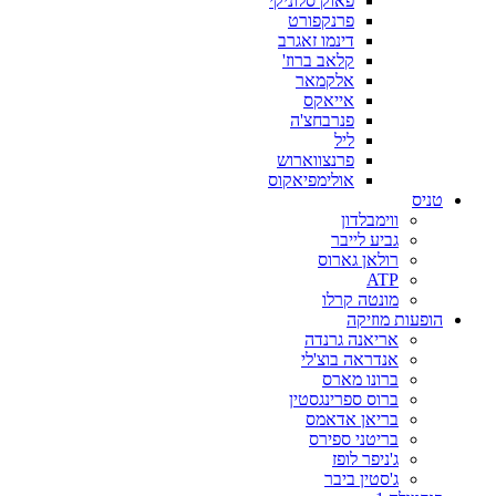
פאוק סלוניקי
פרנקפורט
דינמו זאגרב
קלאב ברוז'
אלקמאר
אייאקס
פנרבחצ'ה
ליל
פרנצווארוש
אולימפיאקוס
טניס
ווימבלדון
גביע לייבר
רולאן גארוס
ATP
מונטה קרלו
הופעות מוזיקה
אריאנה גרנדה
אנדראה בוצ'לי
ברונו מארס
ברוס ספרינגסטין
בריאן אדאמס
בריטני ספירס
ג'ניפר לופז
ג'סטין ביבר