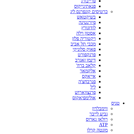
פרייבורג
פנאתינייקוס
כרטיסים קונפרנס ליג
בשיקטאש
פיורנטינה
לודוגורץ
אסטון וילה
ויקטוריה פלזן
מכבי תל אביב
פאוק סלוניקי
פרנקפורט
דינמו זאגרב
קלאב ברוז'
אלקמאר
אייאקס
פנרבחצ'ה
ליל
פרנצווארוש
אולימפיאקוס
טניס
ווימבלדון
גביע לייבר
רולאן גארוס
ATP
מונטה קרלו