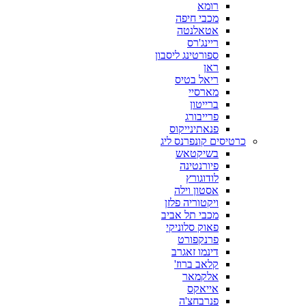
רומא
מכבי חיפה
אטאלנטה
ריינג'רס
ספורטינג ליסבון
ראן
ריאל בטיס
מארסיי
ברייטון
פרייבורג
פנאתינייקוס
כרטיסים קונפרנס ליג
בשיקטאש
פיורנטינה
לודוגורץ
אסטון וילה
ויקטוריה פלזן
מכבי תל אביב
פאוק סלוניקי
פרנקפורט
דינמו זאגרב
קלאב ברוז'
אלקמאר
אייאקס
פנרבחצ'ה