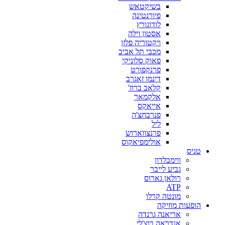
בשיקטאש
פיורנטינה
לודוגורץ
אסטון וילה
ויקטוריה פלזן
מכבי תל אביב
פאוק סלוניקי
פרנקפורט
דינמו זאגרב
קלאב ברוז'
אלקמאר
אייאקס
פנרבחצ'ה
ליל
פרנצווארוש
אולימפיאקוס
טניס
ווימבלדון
גביע לייבר
רולאן גארוס
ATP
מונטה קרלו
הופעות מוזיקה
אריאנה גרנדה
אנדראה בוצ'לי