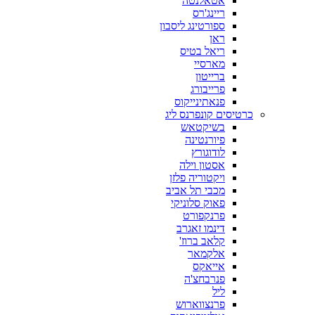
אטאלנטה
ריינג'רס
ספורטינג ליסבון
ראן
ריאל בטיס
מארסיי
ברייטון
פרייבורג
פנאתינייקוס
כרטיסים קונפרנס ליג
בשיקטאש
פיורנטינה
לודוגורץ
אסטון וילה
ויקטוריה פלזן
מכבי תל אביב
פאוק סלוניקי
פרנקפורט
דינמו זאגרב
קלאב ברוז'
אלקמאר
אייאקס
פנרבחצ'ה
ליל
פרנצווארוש