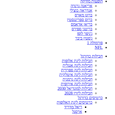
הופעות מוזיקה
אריאנה גרנדה
אנדראה בוצ'לי
ברונו מארס
ברוס ספרינגסטין
בריאן אדאמס
בריטני ספירס
ג'ניפר לופז
ג'סטין ביבר
פורמולה 1
NFL
חבילות כדורגל
חבילות ליגת אלופות
חבילות ליגה אנגלית
חבילות ליגה ספרדית
חבילות ליגה איטלקית
חבילות ליגה גרמנית
חבילות ליגה אירופית
חבילות למונדיאל 2030
חבילות ליורו 2028
כרטיסים כדורגל
כרטיסים ליגת האלופות
ריאל מדריד
ארסנל