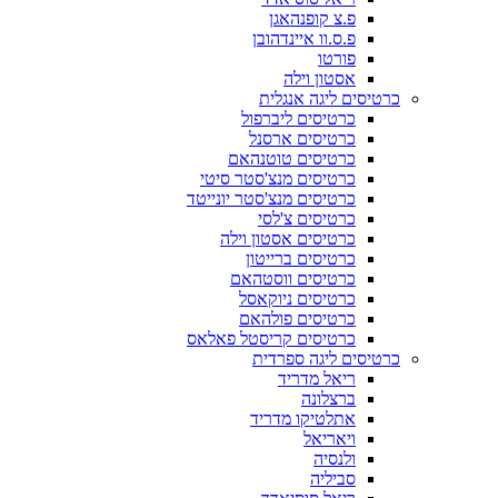
פ.צ קופנהאגן
פ.ס.וו איינדהובן
פורטו
אסטון וילה
כרטיסים ליגה אנגלית
כרטיסים ליברפול
כרטיסים ארסנל
כרטיסים טוטנהאם
כרטיסים מנצ'סטר סיטי
כרטיסים מנצ'סטר יונייטד
כרטיסים צ'לסי
כרטיסים אסטון וילה
כרטיסים ברייטון
כרטיסים ווסטהאם
כרטיסים ניוקאסל
כרטיסים פולהאם
כרטיסים קריסטל פאלאס
כרטיסים ליגה ספרדית
ריאל מדריד
ברצלונה
אתלטיקו מדריד
ויאריאל
ולנסיה
סביליה