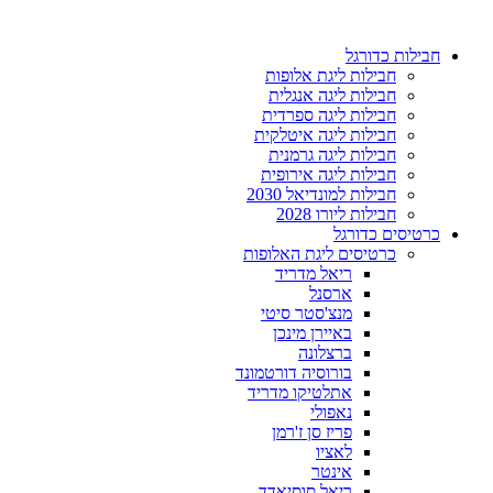
דלג
לתוכן
חבילות כדורגל
חבילות ליגת אלופות
חבילות ליגה אנגלית
חבילות ליגה ספרדית
חבילות ליגה איטלקית
חבילות ליגה גרמנית
חבילות ליגה אירופית
חבילות למונדיאל 2030
חבילות ליורו 2028
כרטיסים כדורגל
כרטיסים ליגת האלופות
ריאל מדריד
ארסנל
מנצ'סטר סיטי
באיירן מינכן
ברצלונה
בורוסיה דורטמונד
אתלטיקו מדריד
נאפולי
פריז סן ז'רמן
לאציו
אינטר
ריאל סוסיאדד