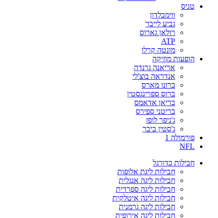
טניס
ווימבלדון
גביע לייבר
רולאן גארוס
ATP
מונטה קרלו
הופעות מוזיקה
אריאנה גרנדה
אנדראה בוצ'לי
ברונו מארס
ברוס ספרינגסטין
בריאן אדאמס
בריטני ספירס
ג'ניפר לופז
ג'סטין ביבר
פורמולה 1
NFL
חבילות כדורגל
חבילות ליגת אלופות
חבילות ליגה אנגלית
חבילות ליגה ספרדית
חבילות ליגה איטלקית
חבילות ליגה גרמנית
חבילות ליגה אירופית