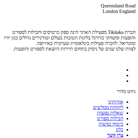
Queensland Road
London England
חברת Tikitaka מפעילת האתר הינה ספק כרטיסים וחבילות לספורט
והופעות ומשחקי כדורגל בליגות הטובות בעולם וטורנירים גדולים כגון יורו
ומונדיאל. לחברה פעילות בינלאומית שעיקרה באירופה.
לצוות שלנו שנים של ניסיון בתחום תיירות היוצאת לספורט והופעות.
ניווט מהיר
אודותינו
לקוחות ממליצים
שאלות נפוצות
חבילות ספורט
ביטוח נסיעות
בלוג
צרו קשר