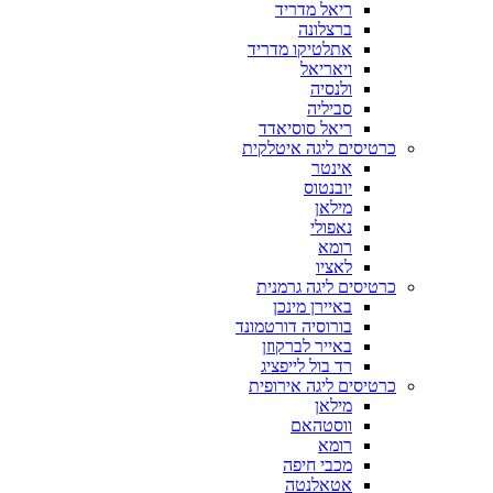
ריאל מדריד
ברצלונה
אתלטיקו מדריד
ויאריאל
ולנסיה
סביליה
ריאל סוסיאדד
כרטיסים ליגה איטלקית
אינטר
יובנטוס
מילאן
נאפולי
רומא
לאציו
כרטיסים ליגה גרמנית
באיירן מינכן
בורוסיה דורטמונד
באייר לברקוזן
רד בול לייפציג
כרטיסים ליגה אירופית
מילאן
ווסטהאם
רומא
מכבי חיפה
אטאלנטה