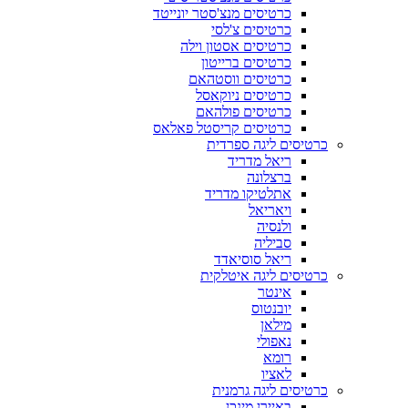
כרטיסים מנצ'סטר יונייטד
כרטיסים צ'לסי
כרטיסים אסטון וילה
כרטיסים ברייטון
כרטיסים ווסטהאם
כרטיסים ניוקאסל
כרטיסים פולהאם
כרטיסים קריסטל פאלאס
כרטיסים ליגה ספרדית
ריאל מדריד
ברצלונה
אתלטיקו מדריד
ויאריאל
ולנסיה
סביליה
ריאל סוסיאדד
כרטיסים ליגה איטלקית
אינטר
יובנטוס
מילאן
נאפולי
רומא
לאציו
כרטיסים ליגה גרמנית
באיירן מינכן