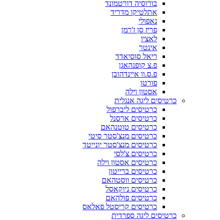
בורוסיה דורטמונד
אתלטיקו מדריד
נאפולי
פריז סן ז'רמן
לאציו
אינטר
ריאל סוסיאדד
פ.צ קופנהאגן
פ.ס.וו איינדהובן
פורטו
אסטון וילה
כרטיסים ליגה אנגלית
כרטיסים ליברפול
כרטיסים ארסנל
כרטיסים טוטנהאם
כרטיסים מנצ'סטר סיטי
כרטיסים מנצ'סטר יונייטד
כרטיסים צ'לסי
כרטיסים אסטון וילה
כרטיסים ברייטון
כרטיסים ווסטהאם
כרטיסים ניוקאסל
כרטיסים פולהאם
כרטיסים קריסטל פאלאס
כרטיסים ליגה ספרדית