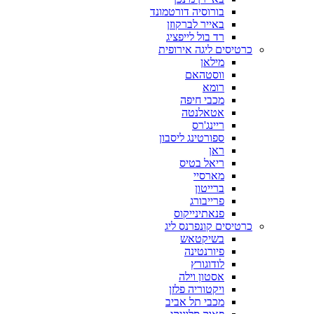
בורוסיה דורטמונד
באייר לברקוזן
רד בול לייפציג
כרטיסים ליגה אירופית
מילאן
ווסטהאם
רומא
מכבי חיפה
אטאלנטה
ריינג'רס
ספורטינג ליסבון
ראן
ריאל בטיס
מארסיי
ברייטון
פרייבורג
פנאתינייקוס
כרטיסים קונפרנס ליג
בשיקטאש
פיורנטינה
לודוגורץ
אסטון וילה
ויקטוריה פלזן
מכבי תל אביב