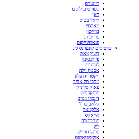
ריינג'רס
ספורטינג ליסבון
ראן
ריאל בטיס
מארסיי
ברייטון
פרייבורג
פנאתינייקוס
כרטיסים קונפרנס ליג
בשיקטאש
פיורנטינה
לודוגורץ
אסטון וילה
ויקטוריה פלזן
מכבי תל אביב
פאוק סלוניקי
פרנקפורט
דינמו זאגרב
קלאב ברוז'
אלקמאר
אייאקס
פנרבחצ'ה
ליל
פרנצווארוש
אולימפיאקוס