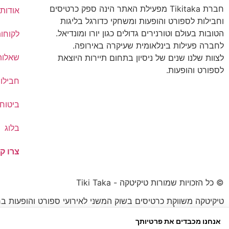
חברת Tikitaka מפעילת האתר הינה ספק כרטיסים
אודותי
וחבילות לספורט והופעות ומשחקי כדורגל בליגות
הטובות בעולם וטורנירים גדולים כגון יורו ומונדיאל.
לקוחו
לחברה פעילות בינלאומית שעיקרה באירופה.
שאלות
לצוות שלנו שנים של ניסיון בתחום תיירות היוצאת
לספורט והופעות.
חבילו
ביטוח 
בלוג
צרו ק
© כל הזכויות שמורות טיקיטקה - Tiki Taka
טיקיטקה משווקת כרטיסים בשוק המשני לאירועי ספורט והופעות בח
הכרטיס עשוי להיות נמוך או גבוה מהמחיר הרשמי.
אנחנו מכבדים את פרטיותך