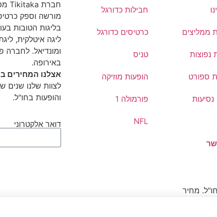
חברת
נו
חבילות כדורגל
מורשה וספק כרטיסי
בליגות הטובות בעול
ת ממליצים
כרטיסים כדורגל
ליגה איטלקית, ליגת 
ומונדיאל. לחברה פ
 נפוצות
טניס
באירופה.
אצלנו המחירים בא
ת ספורט
הופעות מוזיקה
לצוות שלנו שנים של
והופעות בחו"ל.
נסיעות
פורמולה 1
NFL
דואר אלקטרוני
שר
ו"ל. מחיר