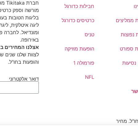
חברת
נו
חבילות כדורגל
מורשה וספק כרטיסי
בליגות הטובות בעול
ת ממליצים
כרטיסים כדורגל
ליגה איטלקית, ליגת 
ומונדיאל. לחברה פ
 נפוצות
טניס
באירופה.
אצלנו המחירים בא
ת ספורט
הופעות מוזיקה
לצוות שלנו שנים של
והופעות בחו"ל.
נסיעות
פורמולה 1
NFL
דואר אלקטרוני
שר
ו"ל. מחיר