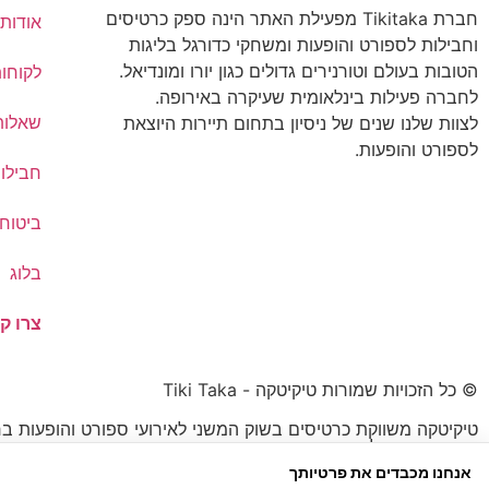
חברת Tikitaka מפעילת האתר הינה ספק כרטיסים
אודותי
וחבילות לספורט והופעות ומשחקי כדורגל בליגות
הטובות בעולם וטורנירים גדולים כגון יורו ומונדיאל.
לקוחו
לחברה פעילות בינלאומית שעיקרה באירופה.
שאלות
לצוות שלנו שנים של ניסיון בתחום תיירות היוצאת
לספורט והופעות.
חבילו
ביטוח 
בלוג
צרו ק
© כל הזכויות שמורות טיקיטקה - Tiki Taka
טיקיטקה משווקת כרטיסים בשוק המשני לאירועי ספורט והופעות בח
הכרטיס עשוי להיות נמוך או גבוה מהמחיר הרשמי.
אנחנו מכבדים את פרטיותך