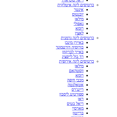
ריאל סוסיאדד
כרטיסים ליגה איטלקית
אינטר
יובנטוס
מילאן
נאפולי
רומא
לאציו
כרטיסים ליגה גרמנית
באיירן מינכן
בורוסיה דורטמונד
באייר לברקוזן
רד בול לייפציג
כרטיסים ליגה אירופית
מילאן
ווסטהאם
רומא
מכבי חיפה
אטאלנטה
ריינג'רס
ספורטינג ליסבון
ראן
ריאל בטיס
מארסיי
ברייטון