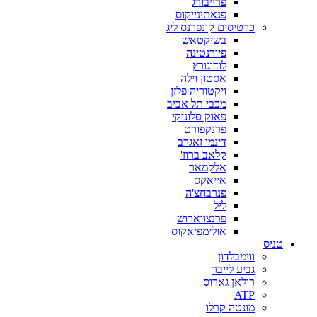
פרייבורג
פנאתינייקוס
כרטיסים קונפרנס ליג
בשיקטאש
פיורנטינה
לודוגורץ
אסטון וילה
ויקטוריה פלזן
מכבי תל אביב
פאוק סלוניקי
פרנקפורט
דינמו זאגרב
קלאב ברוז'
אלקמאר
אייאקס
פנרבחצ'ה
ליל
פרנצווארוש
אולימפיאקוס
טניס
ווימבלדון
גביע לייבר
רולאן גארוס
ATP
מונטה קרלו