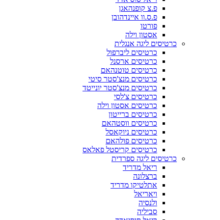
פ.צ קופנהאגן
פ.ס.וו איינדהובן
פורטו
אסטון וילה
כרטיסים ליגה אנגלית
כרטיסים ליברפול
כרטיסים ארסנל
כרטיסים טוטנהאם
כרטיסים מנצ'סטר סיטי
כרטיסים מנצ'סטר יונייטד
כרטיסים צ'לסי
כרטיסים אסטון וילה
כרטיסים ברייטון
כרטיסים ווסטהאם
כרטיסים ניוקאסל
כרטיסים פולהאם
כרטיסים קריסטל פאלאס
כרטיסים ליגה ספרדית
ריאל מדריד
ברצלונה
אתלטיקו מדריד
ויאריאל
ולנסיה
סביליה