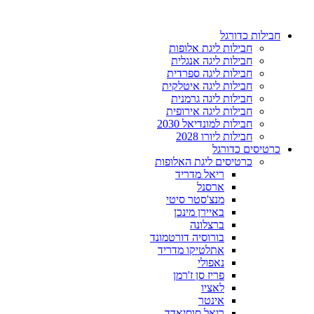
דלג
לתוכן
חבילות כדורגל
חבילות ליגת אלופות
חבילות ליגה אנגלית
חבילות ליגה ספרדית
חבילות ליגה איטלקית
חבילות ליגה גרמנית
חבילות ליגה אירופית
חבילות למונדיאל 2030
חבילות ליורו 2028
כרטיסים כדורגל
כרטיסים ליגת האלופות
ריאל מדריד
ארסנל
מנצ'סטר סיטי
באיירן מינכן
ברצלונה
בורוסיה דורטמונד
אתלטיקו מדריד
נאפולי
פריז סן ז'רמן
לאציו
אינטר
ריאל סוסיאדד