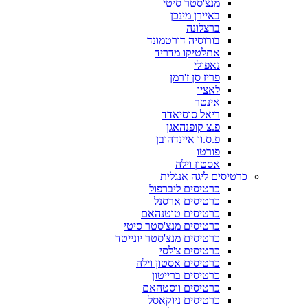
מנצ'סטר סיטי
באיירן מינכן
ברצלונה
בורוסיה דורטמונד
אתלטיקו מדריד
נאפולי
פריז סן ז'רמן
לאציו
אינטר
ריאל סוסיאדד
פ.צ קופנהאגן
פ.ס.וו איינדהובן
פורטו
אסטון וילה
כרטיסים ליגה אנגלית
כרטיסים ליברפול
כרטיסים ארסנל
כרטיסים טוטנהאם
כרטיסים מנצ'סטר סיטי
כרטיסים מנצ'סטר יונייטד
כרטיסים צ'לסי
כרטיסים אסטון וילה
כרטיסים ברייטון
כרטיסים ווסטהאם
כרטיסים ניוקאסל