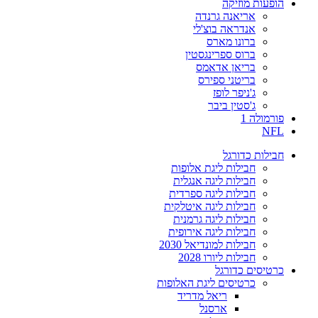
הופעות מוזיקה
אריאנה גרנדה
אנדראה בוצ'לי
ברונו מארס
ברוס ספרינגסטין
בריאן אדאמס
בריטני ספירס
ג'ניפר לופז
ג'סטין ביבר
פורמולה 1
NFL
חבילות כדורגל
חבילות ליגת אלופות
חבילות ליגה אנגלית
חבילות ליגה ספרדית
חבילות ליגה איטלקית
חבילות ליגה גרמנית
חבילות ליגה אירופית
חבילות למונדיאל 2030
חבילות ליורו 2028
כרטיסים כדורגל
כרטיסים ליגת האלופות
ריאל מדריד
ארסנל