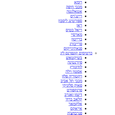
רומא
מכבי חיפה
אטאלנטה
ריינג'רס
ספורטינג ליסבון
ראן
ריאל בטיס
מארסיי
ברייטון
פרייבורג
פנאתינייקוס
כרטיסים קונפרנס ליג
בשיקטאש
פיורנטינה
לודוגורץ
אסטון וילה
ויקטוריה פלזן
מכבי תל אביב
פאוק סלוניקי
פרנקפורט
דינמו זאגרב
קלאב ברוז'
אלקמאר
אייאקס
פנרבחצ'ה