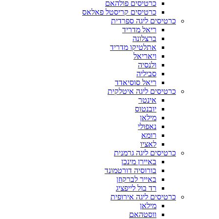
כרטיסים פולהאם
כרטיסים קריסטל פאלאס
כרטיסים ליגה ספרדית
ריאל מדריד
ברצלונה
אתלטיקו מדריד
ויאריאל
ולנסיה
סביליה
ריאל סוסיאדד
כרטיסים ליגה איטלקית
אינטר
יובנטוס
מילאן
נאפולי
רומא
לאציו
כרטיסים ליגה גרמנית
באיירן מינכן
בורוסיה דורטמונד
באייר לברקוזן
רד בול לייפציג
כרטיסים ליגה אירופית
מילאן
ווסטהאם