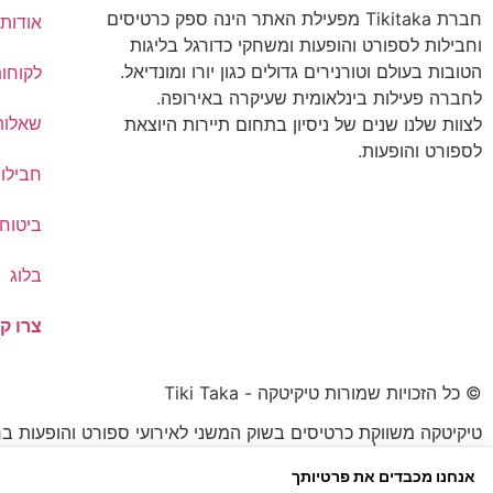
חברת Tikitaka מפעילת האתר הינה ספק כרטיסים
אודותי
וחבילות לספורט והופעות ומשחקי כדורגל בליגות
הטובות בעולם וטורנירים גדולים כגון יורו ומונדיאל.
לקוחו
לחברה פעילות בינלאומית שעיקרה באירופה.
שאלות
לצוות שלנו שנים של ניסיון בתחום תיירות היוצאת
לספורט והופעות.
חבילו
ביטוח 
בלוג
צרו ק
© כל הזכויות שמורות טיקיטקה - Tiki Taka
טיקיטקה משווקת כרטיסים בשוק המשני לאירועי ספורט והופעות בח
הכרטיס עשוי להיות נמוך או גבוה מהמחיר הרשמי.
אנחנו מכבדים את פרטיותך