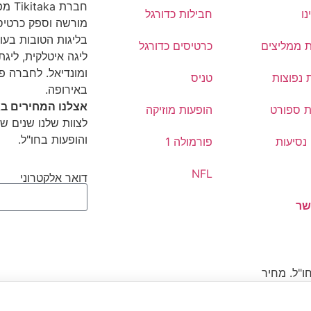
חברת
נו
חבילות כדורגל
מורשה וספק כרטיסי
בליגות הטובות בעול
ת ממליצים
כרטיסים כדורגל
ליגה איטלקית, ליגת 
ומונדיאל. לחברה פ
 נפוצות
טניס
באירופה.
אצלנו המחירים בא
ת ספורט
הופעות מוזיקה
לצוות שלנו שנים של
והופעות בחו"ל.
נסיעות
פורמולה 1
NFL
דואר אלקטרוני
שר
ו"ל. מחיר