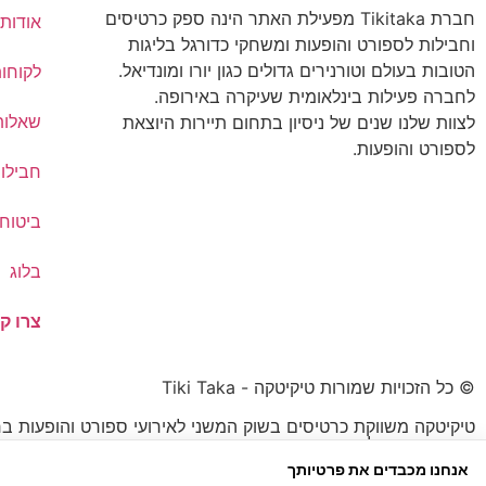
חברת Tikitaka מפעילת האתר הינה ספק כרטיסים
אודותי
וחבילות לספורט והופעות ומשחקי כדורגל בליגות
הטובות בעולם וטורנירים גדולים כגון יורו ומונדיאל.
לקוחו
לחברה פעילות בינלאומית שעיקרה באירופה.
שאלות
לצוות שלנו שנים של ניסיון בתחום תיירות היוצאת
לספורט והופעות.
חבילו
ביטוח 
בלוג
צרו ק
© כל הזכויות שמורות טיקיטקה - Tiki Taka
טיקיטקה משווקת כרטיסים בשוק המשני לאירועי ספורט והופעות בח
הכרטיס עשוי להיות נמוך או גבוה מהמחיר הרשמי.
אנחנו מכבדים את פרטיותך