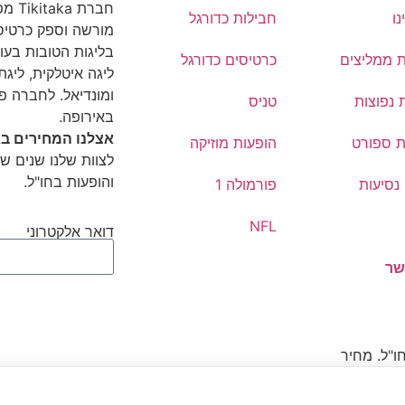
חברת
נו
חבילות כדורגל
מורשה וספק כרטיסי
בליגות הטובות בעול
ת ממליצים
כרטיסים כדורגל
ליגה איטלקית, ליגת 
ומונדיאל. לחברה פ
 נפוצות
טניס
באירופה.
אצלנו המחירים בא
ת ספורט
הופעות מוזיקה
לצוות שלנו שנים של
והופעות בחו"ל.
נסיעות
פורמולה 1
NFL
דואר אלקטרוני
שר
ו"ל. מחיר