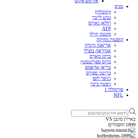
אולימפיאקוס
טניס
ווימבלדון
גביע לייבר
רולאן גארוס
ATP
מונטה קרלו
הופעות מוזיקה
אריאנה גרנדה
אנדראה בוצ'לי
ברונו מארס
ברוס ספרינגסטין
בריאן אדאמס
בריטני ספירס
ג'ניפר לופז
ג'סטין ביבר
פורמולה 1
NFL
Products
search
באיירן מינכן VS
1899 הופנהיים