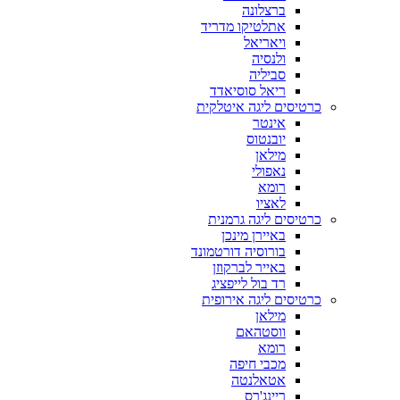
ברצלונה
אתלטיקו מדריד
ויאריאל
ולנסיה
סביליה
ריאל סוסיאדד
כרטיסים ליגה איטלקית
אינטר
יובנטוס
מילאן
נאפולי
רומא
לאציו
כרטיסים ליגה גרמנית
באיירן מינכן
בורוסיה דורטמונד
באייר לברקוזן
רד בול לייפציג
כרטיסים ליגה אירופית
מילאן
ווסטהאם
רומא
מכבי חיפה
אטאלנטה
ריינג'רס