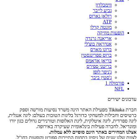
ווימבלדון
גביע לייבר
רולאן גארוס
ATP
מונטה קרלו
הופעות מוזיקה
אריאנה גרנדה
אנדראה בוצ'לי
ברונו מארס
ברוס ספרינגסטין
בריאן אדאמס
בריטני ספירס
ג'ניפר לופז
ג'סטין ביבר
פורמולה 1
NFL
עדכונים ישירים
חברת Tikitaka מפעילת האתר הינה משרד נסיעות מורשה וספק
כרטיסים וחבילות למשחקי כדורגל בליגות הטובות בעולם: ליגה אנגלית,
ליגה ספרדית, ליגה איטלקית, ליגת האלופות וטורנירים גדולים כגון יורו
ומונדיאל. לחברה פעילות בינלאומית שעיקרה באירופה.
אצלנו המחירים באתר הינם סופיים ללא עמלות.
לצוות שלנו שנים של ניסיון בתחום התיירות ספורט והופעות בחו"ל.