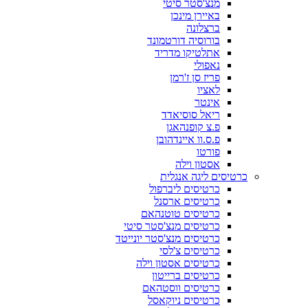
מנצ'סטר סיטי
באיירן מינכן
ברצלונה
בורוסיה דורטמונד
אתלטיקו מדריד
נאפולי
פריז סן ז'רמן
לאציו
אינטר
ריאל סוסיאדד
פ.צ קופנהאגן
פ.ס.וו איינדהובן
פורטו
אסטון וילה
כרטיסים ליגה אנגלית
כרטיסים ליברפול
כרטיסים ארסנל
כרטיסים טוטנהאם
כרטיסים מנצ'סטר סיטי
כרטיסים מנצ'סטר יונייטד
כרטיסים צ'לסי
כרטיסים אסטון וילה
כרטיסים ברייטון
כרטיסים ווסטהאם
כרטיסים ניוקאסל