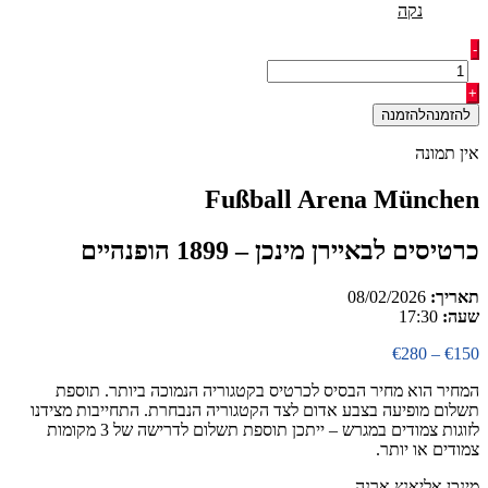
נקה
כמות
-
של
כרטיסים
+
לבאיירן
להזמנה
מינכן
-
אין תמונה
1899
הופנהיים
Fußball Arena München
כרטיסים לבאיירן מינכן – 1899 הופנהיים
תאריך:
08/02/2026
שעה:
17:30
טווח
€
280
–
€
150
מחירים:
המחיר הוא מחיר הבסיס לכרטיס בקטגוריה הנמוכה ביותר. תוספת
תשלום מופיעה בצבע אדום לצד הקטגוריה הנבחרת. התחייבות מצידנו
עד
לזוגות צמודים במגרש – ייתכן תוספת תשלום לדרישה של 3 מקומות
צמודים או יותר.
מינכן אליאנץ ארנה