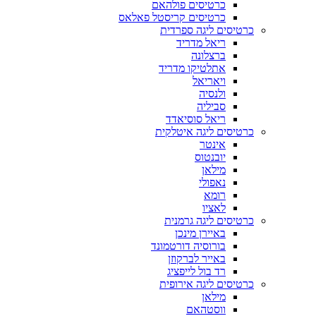
כרטיסים פולהאם
כרטיסים קריסטל פאלאס
כרטיסים ליגה ספרדית
ריאל מדריד
ברצלונה
אתלטיקו מדריד
ויאריאל
ולנסיה
סביליה
ריאל סוסיאדד
כרטיסים ליגה איטלקית
אינטר
יובנטוס
מילאן
נאפולי
רומא
לאציו
כרטיסים ליגה גרמנית
באיירן מינכן
בורוסיה דורטמונד
באייר לברקוזן
רד בול לייפציג
כרטיסים ליגה אירופית
מילאן
ווסטהאם