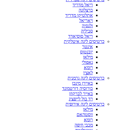
ריאל מדריד
ברצלונה
אתלטיקו מדריד
ויאריאל
ולנסיה
סביליה
ריאל סוסיאדד
כרטיסים ליגה איטלקית
אינטר
יובנטוס
מילאן
נאפולי
רומא
לאציו
כרטיסים ליגה גרמנית
באיירן מינכן
בורוסיה דורטמונד
באייר לברקוזן
רד בול לייפציג
כרטיסים ליגה אירופית
מילאן
ווסטהאם
רומא
מכבי חיפה