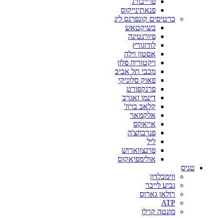
פרייבורג
פנאתינייקוס
כרטיסים קונפרנס ליג
בשיקטאש
פיורנטינה
לודוגורץ
אסטון וילה
ויקטוריה פלזן
מכבי תל אביב
פאוק סלוניקי
פרנקפורט
דינמו זאגרב
קלאב ברוז'
אלקמאר
אייאקס
פנרבחצ'ה
ליל
פרנצווארוש
אולימפיאקוס
טניס
ווימבלדון
גביע לייבר
רולאן גארוס
ATP
מונטה קרלו