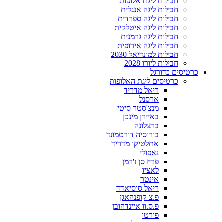
חבילות ליגת אלופות
חבילות ליגה אנגלית
חבילות ליגה ספרדית
חבילות ליגה איטלקית
חבילות ליגה גרמנית
חבילות ליגה אירופית
חבילות למונדיאל 2030
חבילות ליורו 2028
כרטיסים כדורגל
כרטיסים ליגת האלופות
ריאל מדריד
ארסנל
מנצ'סטר סיטי
באיירן מינכן
ברצלונה
בורוסיה דורטמונד
אתלטיקו מדריד
נאפולי
פריז סן ז'רמן
לאציו
אינטר
ריאל סוסיאדד
פ.צ קופנהאגן
פ.ס.וו איינדהובן
פורטו