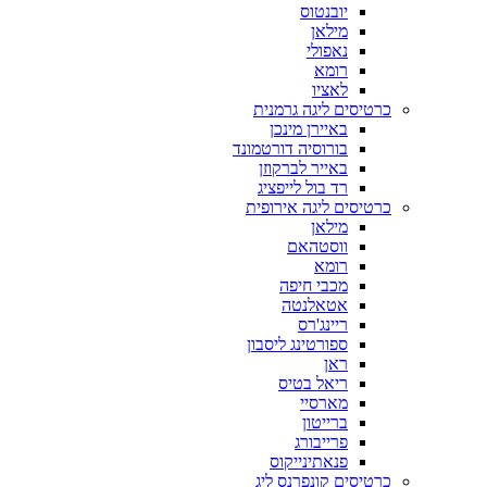
יובנטוס
מילאן
נאפולי
רומא
לאציו
כרטיסים ליגה גרמנית
באיירן מינכן
בורוסיה דורטמונד
באייר לברקוזן
רד בול לייפציג
כרטיסים ליגה אירופית
מילאן
ווסטהאם
רומא
מכבי חיפה
אטאלנטה
ריינג'רס
ספורטינג ליסבון
ראן
ריאל בטיס
מארסיי
ברייטון
פרייבורג
פנאתינייקוס
כרטיסים קונפרנס ליג