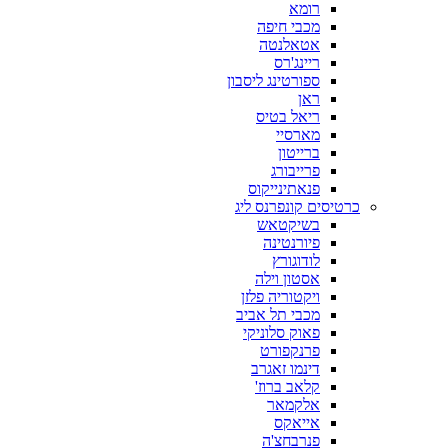
רומא
מכבי חיפה
אטאלנטה
ריינג'רס
ספורטינג ליסבון
ראן
ריאל בטיס
מארסיי
ברייטון
פרייבורג
פנאתינייקוס
כרטיסים קונפרנס ליג
בשיקטאש
פיורנטינה
לודוגורץ
אסטון וילה
ויקטוריה פלזן
מכבי תל אביב
פאוק סלוניקי
פרנקפורט
דינמו זאגרב
קלאב ברוז'
אלקמאר
אייאקס
פנרבחצ'ה