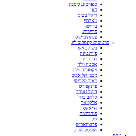
ספורטינג ליסבון
ראן
ריאל בטיס
מארסיי
ברייטון
פרייבורג
פנאתינייקוס
כרטיסים קונפרנס ליג
בשיקטאש
פיורנטינה
לודוגורץ
אסטון וילה
ויקטוריה פלזן
מכבי תל אביב
פאוק סלוניקי
פרנקפורט
דינמו זאגרב
קלאב ברוז'
אלקמאר
אייאקס
פנרבחצ'ה
ליל
פרנצווארוש
אולימפיאקוס
טניס