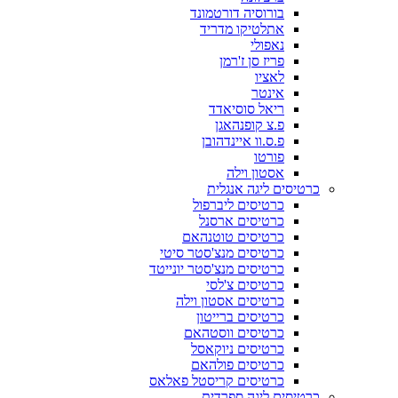
בורוסיה דורטמונד
אתלטיקו מדריד
נאפולי
פריז סן ז'רמן
לאציו
אינטר
ריאל סוסיאדד
פ.צ קופנהאגן
פ.ס.וו איינדהובן
פורטו
אסטון וילה
כרטיסים ליגה אנגלית
כרטיסים ליברפול
כרטיסים ארסנל
כרטיסים טוטנהאם
כרטיסים מנצ'סטר סיטי
כרטיסים מנצ'סטר יונייטד
כרטיסים צ'לסי
כרטיסים אסטון וילה
כרטיסים ברייטון
כרטיסים ווסטהאם
כרטיסים ניוקאסל
כרטיסים פולהאם
כרטיסים קריסטל פאלאס
כרטיסים ליגה ספרדית