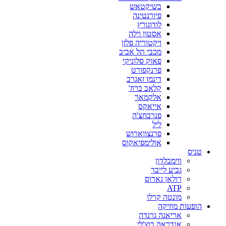
בשיקטאש
פיורנטינה
לודוגורץ
אסטון וילה
ויקטוריה פלזן
מכבי תל אביב
פאוק סלוניקי
פרנקפורט
דינמו זאגרב
קלאב ברוז'
אלקמאר
אייאקס
פנרבחצ'ה
ליל
פרנצווארוש
אולימפיאקוס
טניס
ווימבלדון
גביע לייבר
רולאן גארוס
ATP
מונטה קרלו
הופעות מוזיקה
אריאנה גרנדה
אנדראה בוצ'לי