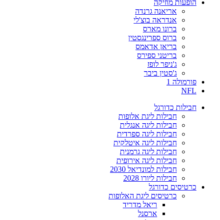
הופעות מוזיקה
אריאנה גרנדה
אנדראה בוצ'לי
ברונו מארס
ברוס ספרינגסטין
בריאן אדאמס
בריטני ספירס
ג'ניפר לופז
ג'סטין ביבר
פורמולה 1
NFL
חבילות כדורגל
חבילות ליגת אלופות
חבילות ליגה אנגלית
חבילות ליגה ספרדית
חבילות ליגה איטלקית
חבילות ליגה גרמנית
חבילות ליגה אירופית
חבילות למונדיאל 2030
חבילות ליורו 2028
כרטיסים כדורגל
כרטיסים ליגת האלופות
ריאל מדריד
ארסנל