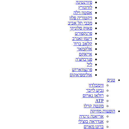
פיורנטינה
לודוגורץ
אסטון וילה
ויקטוריה פלזן
מכבי תל אביב
פאוק סלוניקי
פרנקפורט
דינמו זאגרב
קלאב ברוז'
אלקמאר
אייאקס
פנרבחצ'ה
ליל
פרנצווארוש
אולימפיאקוס
טניס
ווימבלדון
גביע לייבר
רולאן גארוס
ATP
מונטה קרלו
הופעות מוזיקה
אריאנה גרנדה
אנדראה בוצ'לי
ברונו מארס