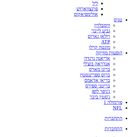
ליל
פרנצווארוש
אולימפיאקוס
טניס
ווימבלדון
גביע לייבר
רולאן גארוס
ATP
מונטה קרלו
הופעות מוזיקה
אריאנה גרנדה
אנדראה בוצ'לי
ברונו מארס
ברוס ספרינגסטין
בריאן אדאמס
בריטני ספירס
ג'ניפר לופז
ג'סטין ביבר
פורמולה 1
NFL
התחברות
התחברות