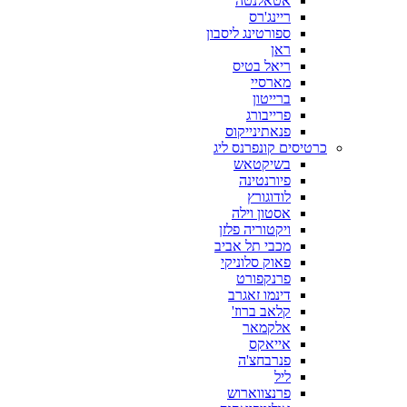
אטאלנטה
ריינג'רס
ספורטינג ליסבון
ראן
ריאל בטיס
מארסיי
ברייטון
פרייבורג
פנאתינייקוס
כרטיסים קונפרנס ליג
בשיקטאש
פיורנטינה
לודוגורץ
אסטון וילה
ויקטוריה פלזן
מכבי תל אביב
פאוק סלוניקי
פרנקפורט
דינמו זאגרב
קלאב ברוז'
אלקמאר
אייאקס
פנרבחצ'ה
ליל
פרנצווארוש