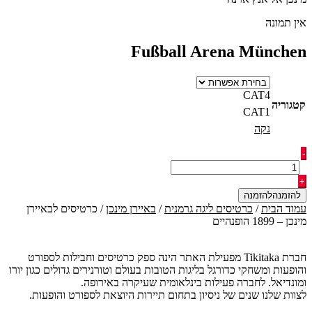
אין תמונה
Fußball Arena München
CAT4
קטגוריה
CAT1
נקה
כמות
-
של
כרטיסים
+
לבאיירן
להזמנה
מינכן
עמוד הבית
/
כרטיסים ליגה גרמנית
/
באיירן מינכן
/ כרטיסים לבאיירן
-
מינכן – 1899 הופנהיים
1899
הופנהיים
חברת Tikitaka מפעילת האתר הינה ספק כרטיסים וחבילות לספורט
והופעות ומשחקי כדורגל בליגות הטובות בעולם וטורנירים גדולים כגון יורו
ומונדיאל. לחברה פעילות בינלאומית שעיקרה באירופה.
לצוות שלנו שנים של ניסיון בתחום תיירות היוצאת לספורט והופעות.