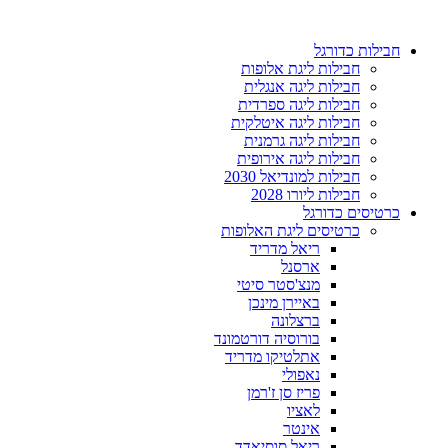
דלג
לתוכן
חבילות כדורגל
חבילות ליגת אלופות
חבילות ליגה אנגלית
חבילות ליגה ספרדית
חבילות ליגה איטלקית
חבילות ליגה גרמנית
חבילות ליגה אירופית
חבילות למונדיאל 2030
חבילות ליורו 2028
כרטיסים כדורגל
כרטיסים ליגת האלופות
ריאל מדריד
ארסנל
מנצ'סטר סיטי
באיירן מינכן
ברצלונה
בורוסיה דורטמונד
אתלטיקו מדריד
נאפולי
פריז סן ז'רמן
לאציו
אינטר
ריאל סוסיאדד