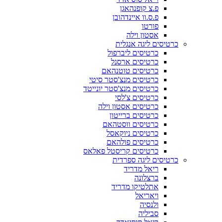
פ.צ קופנהאגן
פ.ס.וו איינדהובן
פורטו
אסטון וילה
כרטיסים ליגה אנגלית
כרטיסים ליברפול
כרטיסים ארסנל
כרטיסים טוטנהאם
כרטיסים מנצ'סטר סיטי
כרטיסים מנצ'סטר יונייטד
כרטיסים צ'לסי
כרטיסים אסטון וילה
כרטיסים ברייטון
כרטיסים ווסטהאם
כרטיסים ניוקאסל
כרטיסים פולהאם
כרטיסים קריסטל פאלאס
כרטיסים ליגה ספרדית
ריאל מדריד
ברצלונה
אתלטיקו מדריד
ויאריאל
ולנסיה
סביליה