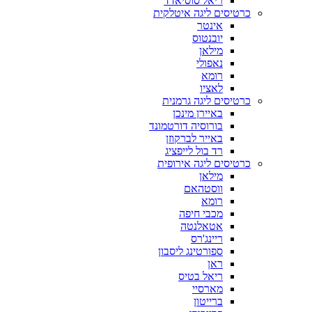
ריאל סוסיאדד
כרטיסים ליגה איטלקית
אינטר
יובנטוס
מילאן
נאפולי
רומא
לאציו
כרטיסים ליגה גרמנית
באיירן מינכן
בורוסיה דורטמונד
באייר לברקוזן
רד בול לייפציג
כרטיסים ליגה אירופית
מילאן
ווסטהאם
רומא
מכבי חיפה
אטאלנטה
ריינג'רס
ספורטינג ליסבון
ראן
ריאל בטיס
מארסיי
ברייטון