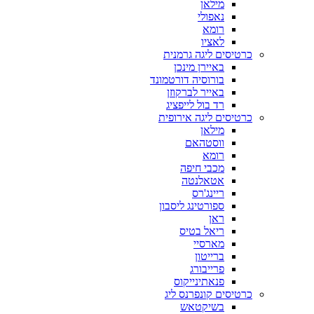
מילאן
נאפולי
רומא
לאציו
כרטיסים ליגה גרמנית
באיירן מינכן
בורוסיה דורטמונד
באייר לברקוזן
רד בול לייפציג
כרטיסים ליגה אירופית
מילאן
ווסטהאם
רומא
מכבי חיפה
אטאלנטה
ריינג'רס
ספורטינג ליסבון
ראן
ריאל בטיס
מארסיי
ברייטון
פרייבורג
פנאתינייקוס
כרטיסים קונפרנס ליג
בשיקטאש