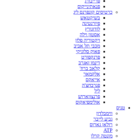
פרייבורג
פנאתינייקוס
כרטיסים קונפרנס ליג
בשיקטאש
פיורנטינה
לודוגורץ
אסטון וילה
ויקטוריה פלזן
מכבי תל אביב
פאוק סלוניקי
פרנקפורט
דינמו זאגרב
קלאב ברוז'
אלקמאר
אייאקס
פנרבחצ'ה
ליל
פרנצווארוש
אולימפיאקוס
טניס
ווימבלדון
גביע לייבר
רולאן גארוס
ATP
מונטה קרלו