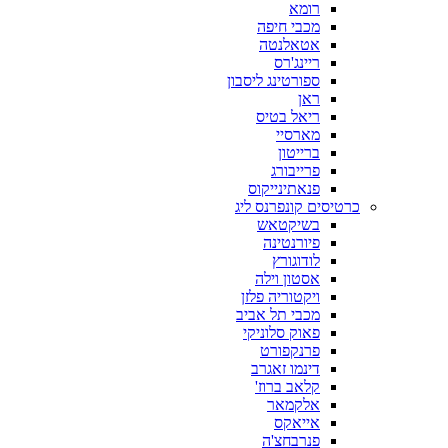
רומא
מכבי חיפה
אטאלנטה
ריינג'רס
ספורטינג ליסבון
ראן
ריאל בטיס
מארסיי
ברייטון
פרייבורג
פנאתינייקוס
כרטיסים קונפרנס ליג
בשיקטאש
פיורנטינה
לודוגורץ
אסטון וילה
ויקטוריה פלזן
מכבי תל אביב
פאוק סלוניקי
פרנקפורט
דינמו זאגרב
קלאב ברוז'
אלקמאר
אייאקס
פנרבחצ'ה