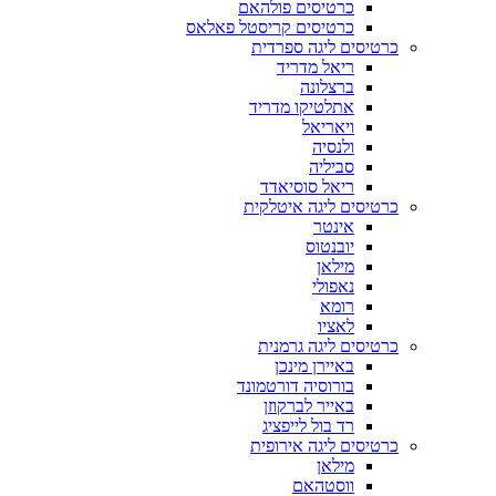
כרטיסים פולהאם
כרטיסים קריסטל פאלאס
כרטיסים ליגה ספרדית
ריאל מדריד
ברצלונה
אתלטיקו מדריד
ויאריאל
ולנסיה
סביליה
ריאל סוסיאדד
כרטיסים ליגה איטלקית
אינטר
יובנטוס
מילאן
נאפולי
רומא
לאציו
כרטיסים ליגה גרמנית
באיירן מינכן
בורוסיה דורטמונד
באייר לברקוזן
רד בול לייפציג
כרטיסים ליגה אירופית
מילאן
ווסטהאם