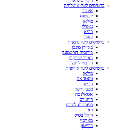
ריאל סוסיאדד
כרטיסים ליגה איטלקית
אינטר
יובנטוס
מילאן
נאפולי
רומא
לאציו
כרטיסים ליגה גרמנית
באיירן מינכן
בורוסיה דורטמונד
באייר לברקוזן
רד בול לייפציג
כרטיסים ליגה אירופית
מילאן
ווסטהאם
רומא
מכבי חיפה
אטאלנטה
ריינג'רס
ספורטינג ליסבון
ראן
ריאל בטיס
מארסיי
ברייטון