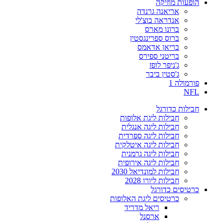
הופעות מוזיקה
אריאנה גרנדה
אנדראה בוצ'לי
ברונו מארס
ברוס ספרינגסטין
בריאן אדאמס
בריטני ספירס
ג'ניפר לופז
ג'סטין ביבר
פורמולה 1
NFL
חבילות כדורגל
חבילות ליגת אלופות
חבילות ליגה אנגלית
חבילות ליגה ספרדית
חבילות ליגה איטלקית
חבילות ליגה גרמנית
חבילות ליגה אירופית
חבילות למונדיאל 2030
חבילות ליורו 2028
כרטיסים כדורגל
כרטיסים ליגת האלופות
ריאל מדריד
ארסנל