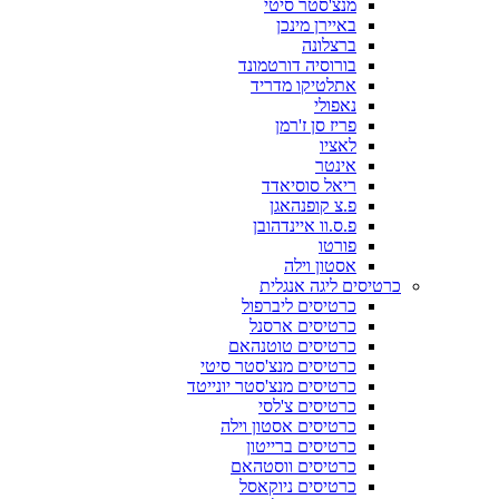
מנצ'סטר סיטי
באיירן מינכן
ברצלונה
בורוסיה דורטמונד
אתלטיקו מדריד
נאפולי
פריז סן ז'רמן
לאציו
אינטר
ריאל סוסיאדד
פ.צ קופנהאגן
פ.ס.וו איינדהובן
פורטו
אסטון וילה
כרטיסים ליגה אנגלית
כרטיסים ליברפול
כרטיסים ארסנל
כרטיסים טוטנהאם
כרטיסים מנצ'סטר סיטי
כרטיסים מנצ'סטר יונייטד
כרטיסים צ'לסי
כרטיסים אסטון וילה
כרטיסים ברייטון
כרטיסים ווסטהאם
כרטיסים ניוקאסל