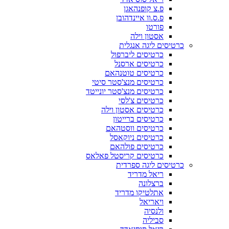
פ.צ קופנהאגן
פ.ס.וו איינדהובן
פורטו
אסטון וילה
כרטיסים ליגה אנגלית
כרטיסים ליברפול
כרטיסים ארסנל
כרטיסים טוטנהאם
כרטיסים מנצ'סטר סיטי
כרטיסים מנצ'סטר יונייטד
כרטיסים צ'לסי
כרטיסים אסטון וילה
כרטיסים ברייטון
כרטיסים ווסטהאם
כרטיסים ניוקאסל
כרטיסים פולהאם
כרטיסים קריסטל פאלאס
כרטיסים ליגה ספרדית
ריאל מדריד
ברצלונה
אתלטיקו מדריד
ויאריאל
ולנסיה
סביליה