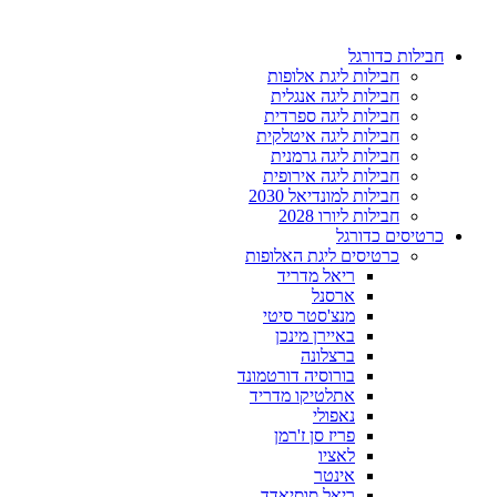
דלג
לתוכן
חבילות כדורגל
חבילות ליגת אלופות
חבילות ליגה אנגלית
חבילות ליגה ספרדית
חבילות ליגה איטלקית
חבילות ליגה גרמנית
חבילות ליגה אירופית
חבילות למונדיאל 2030
חבילות ליורו 2028
כרטיסים כדורגל
כרטיסים ליגת האלופות
ריאל מדריד
ארסנל
מנצ'סטר סיטי
באיירן מינכן
ברצלונה
בורוסיה דורטמונד
אתלטיקו מדריד
נאפולי
פריז סן ז'רמן
לאציו
אינטר
ריאל סוסיאדד