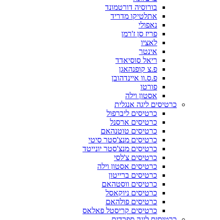
בורוסיה דורטמונד
אתלטיקו מדריד
נאפולי
פריז סן ז'רמן
לאציו
אינטר
ריאל סוסיאדד
פ.צ קופנהאגן
פ.ס.וו איינדהובן
פורטו
אסטון וילה
כרטיסים ליגה אנגלית
כרטיסים ליברפול
כרטיסים ארסנל
כרטיסים טוטנהאם
כרטיסים מנצ'סטר סיטי
כרטיסים מנצ'סטר יונייטד
כרטיסים צ'לסי
כרטיסים אסטון וילה
כרטיסים ברייטון
כרטיסים ווסטהאם
כרטיסים ניוקאסל
כרטיסים פולהאם
כרטיסים קריסטל פאלאס
כרטיסים ליגה ספרדית