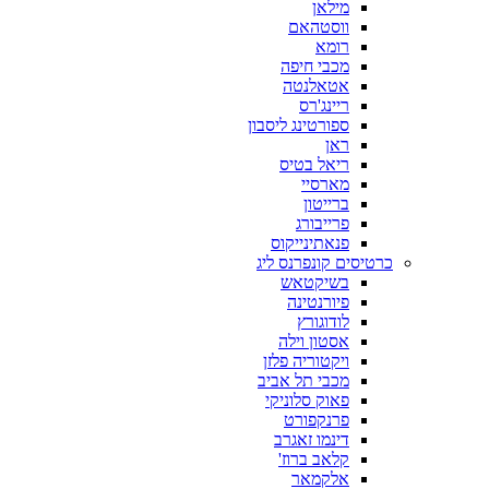
מילאן
ווסטהאם
רומא
מכבי חיפה
אטאלנטה
ריינג'רס
ספורטינג ליסבון
ראן
ריאל בטיס
מארסיי
ברייטון
פרייבורג
פנאתינייקוס
כרטיסים קונפרנס ליג
בשיקטאש
פיורנטינה
לודוגורץ
אסטון וילה
ויקטוריה פלזן
מכבי תל אביב
פאוק סלוניקי
פרנקפורט
דינמו זאגרב
קלאב ברוז'
אלקמאר