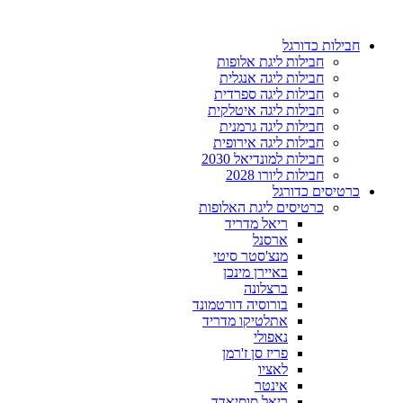
דלג
לתוכן
חבילות כדורגל
חבילות ליגת אלופות
חבילות ליגה אנגלית
חבילות ליגה ספרדית
חבילות ליגה איטלקית
חבילות ליגה גרמנית
חבילות ליגה אירופית
חבילות למונדיאל 2030
חבילות ליורו 2028
כרטיסים כדורגל
כרטיסים ליגת האלופות
ריאל מדריד
ארסנל
מנצ'סטר סיטי
באיירן מינכן
ברצלונה
בורוסיה דורטמונד
אתלטיקו מדריד
נאפולי
פריז סן ז'רמן
לאציו
אינטר
ריאל סוסיאדד