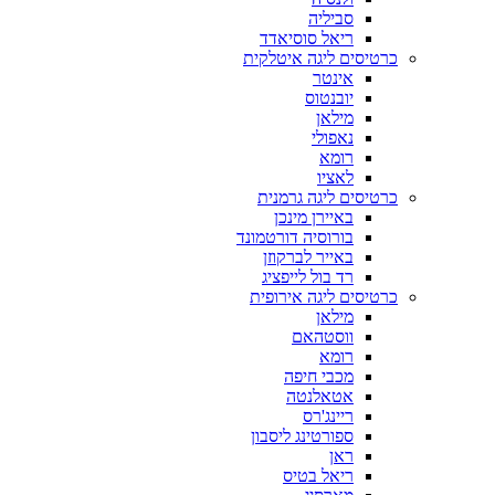
סביליה
ריאל סוסיאדד
כרטיסים ליגה איטלקית
אינטר
יובנטוס
מילאן
נאפולי
רומא
לאציו
כרטיסים ליגה גרמנית
באיירן מינכן
בורוסיה דורטמונד
באייר לברקוזן
רד בול לייפציג
כרטיסים ליגה אירופית
מילאן
ווסטהאם
רומא
מכבי חיפה
אטאלנטה
ריינג'רס
ספורטינג ליסבון
ראן
ריאל בטיס