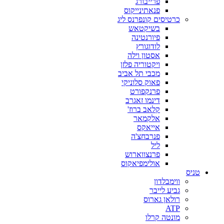
פרייבורג
פנאתינייקוס
כרטיסים קונפרנס ליג
בשיקטאש
פיורנטינה
לודוגורץ
אסטון וילה
ויקטוריה פלזן
מכבי תל אביב
פאוק סלוניקי
פרנקפורט
דינמו זאגרב
קלאב ברוז'
אלקמאר
אייאקס
פנרבחצ'ה
ליל
פרנצווארוש
אולימפיאקוס
טניס
ווימבלדון
גביע לייבר
רולאן גארוס
ATP
מונטה קרלו