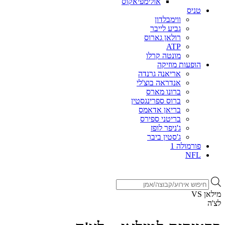
אולימפיאקוס
טניס
ווימבלדון
גביע לייבר
רולאן גארוס
ATP
מונטה קרלו
הופעות מוזיקה
אריאנה גרנדה
אנדראה בוצ'לי
ברונו מארס
ברוס ספרינגסטין
בריאן אדאמס
בריטני ספירס
ג'ניפר לופז
ג'סטין ביבר
פורמולה 1
NFL
Products
search
מילאן VS
לצ'ה