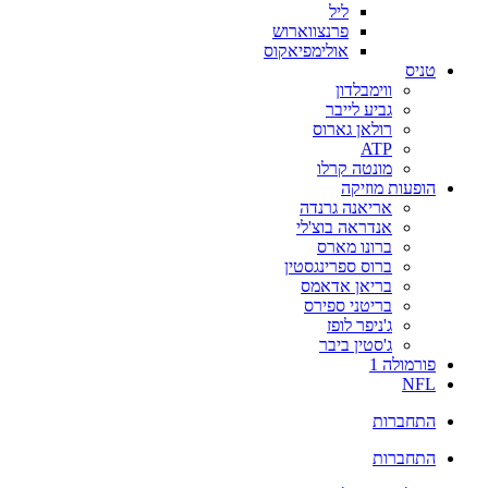
ליל
פרנצווארוש
אולימפיאקוס
טניס
ווימבלדון
גביע לייבר
רולאן גארוס
ATP
מונטה קרלו
הופעות מוזיקה
אריאנה גרנדה
אנדראה בוצ'לי
ברונו מארס
ברוס ספרינגסטין
בריאן אדאמס
בריטני ספירס
ג'ניפר לופז
ג'סטין ביבר
פורמולה 1
NFL
התחברות
התחברות