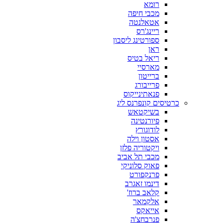
רומא
מכבי חיפה
אטאלנטה
ריינג'רס
ספורטינג ליסבון
ראן
ריאל בטיס
מארסיי
ברייטון
פרייבורג
פנאתינייקוס
כרטיסים קונפרנס ליג
בשיקטאש
פיורנטינה
לודוגורץ
אסטון וילה
ויקטוריה פלזן
מכבי תל אביב
פאוק סלוניקי
פרנקפורט
דינמו זאגרב
קלאב ברוז'
אלקמאר
אייאקס
פנרבחצ'ה