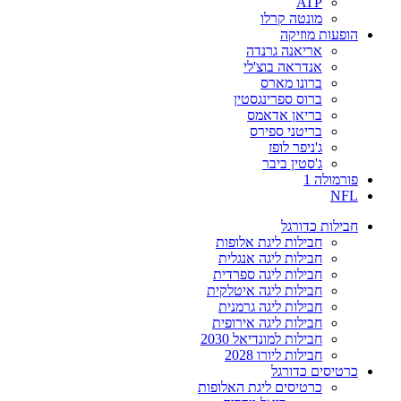
ATP
מונטה קרלו
הופעות מוזיקה
אריאנה גרנדה
אנדראה בוצ'לי
ברונו מארס
ברוס ספרינגסטין
בריאן אדאמס
בריטני ספירס
ג'ניפר לופז
ג'סטין ביבר
פורמולה 1
NFL
חבילות כדורגל
חבילות ליגת אלופות
חבילות ליגה אנגלית
חבילות ליגה ספרדית
חבילות ליגה איטלקית
חבילות ליגה גרמנית
חבילות ליגה אירופית
חבילות למונדיאל 2030
חבילות ליורו 2028
כרטיסים כדורגל
כרטיסים ליגת האלופות