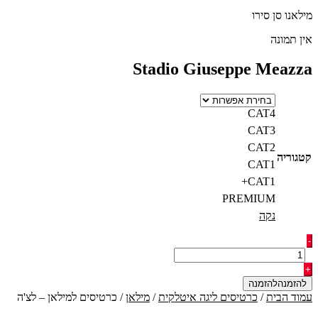
מילאנו סן סירו
אין תמונה
Stadio Giuseppe Meazza
CAT4
CAT3
CAT2
קטגוריה
CAT1
CAT1+
PREMIUM
נקה
כמות
-
של
כרטיסים
+
למילאן
להזמנה
-
עמוד הבית
/
כרטיסים ליגה איטלקית
/
מילאן
/ כרטיסים למילאן – לצ'ה
לצ'ה