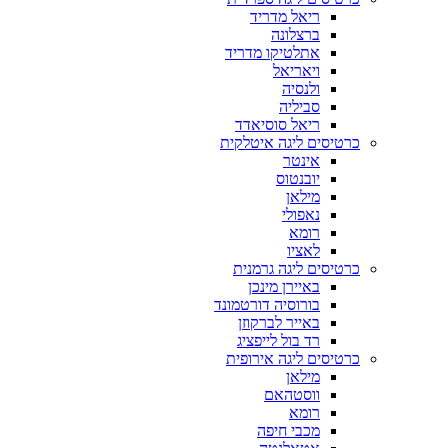
ריאל מדריד
ברצלונה
אתלטיקו מדריד
ויאריאל
ולנסיה
סביליה
ריאל סוסיאדד
כרטיסים ליגה איטלקית
אינטר
יובנטוס
מילאן
נאפולי
רומא
לאציו
כרטיסים ליגה גרמנית
באיירן מינכן
בורוסיה דורטמונד
באייר לברקוזן
רד בול לייפציג
כרטיסים ליגה אירופית
מילאן
ווסטהאם
רומא
מכבי חיפה