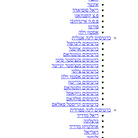
אינטר
ריאל סוסיאדד
פ.צ קופנהאגן
פ.ס.וו איינדהובן
פורטו
אסטון וילה
כרטיסים ליגה אנגלית
כרטיסים ליברפול
כרטיסים ארסנל
כרטיסים טוטנהאם
כרטיסים מנצ'סטר סיטי
כרטיסים מנצ'סטר יונייטד
כרטיסים צ'לסי
כרטיסים אסטון וילה
כרטיסים ברייטון
כרטיסים ווסטהאם
כרטיסים ניוקאסל
כרטיסים פולהאם
כרטיסים קריסטל פאלאס
כרטיסים ליגה ספרדית
ריאל מדריד
ברצלונה
אתלטיקו מדריד
ויאריאל
ולנסיה