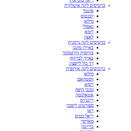
ריאל סוסיאדד
כרטיסים ליגה איטלקית
אינטר
יובנטוס
מילאן
נאפולי
רומא
לאציו
כרטיסים ליגה גרמנית
באיירן מינכן
בורוסיה דורטמונד
באייר לברקוזן
רד בול לייפציג
כרטיסים ליגה אירופית
מילאן
ווסטהאם
רומא
מכבי חיפה
אטאלנטה
ריינג'רס
ספורטינג ליסבון
ראן
ריאל בטיס
מארסיי
ברייטון