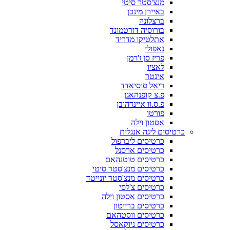
מנצ'סטר סיטי
באיירן מינכן
ברצלונה
בורוסיה דורטמונד
אתלטיקו מדריד
נאפולי
פריז סן ז'רמן
לאציו
אינטר
ריאל סוסיאדד
פ.צ קופנהאגן
פ.ס.וו איינדהובן
פורטו
אסטון וילה
כרטיסים ליגה אנגלית
כרטיסים ליברפול
כרטיסים ארסנל
כרטיסים טוטנהאם
כרטיסים מנצ'סטר סיטי
כרטיסים מנצ'סטר יונייטד
כרטיסים צ'לסי
כרטיסים אסטון וילה
כרטיסים ברייטון
כרטיסים ווסטהאם
כרטיסים ניוקאסל