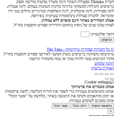
חברת Tikitaka מפעילת האתר הינה משרד נסיעות מורשה וספק
כרטיסים וחבילות למשחקי כדורגל בליגות הטובות בעולם: ליגה אנגלית,
ליגה ספרדית, ליגה איטלקית, ליגת האלופות וטורנירים גדולים כגון יורו
ומונדיאל. לחברה פעילות בינלאומית שעיקרה באירופה.
אצלנו המחירים באתר הינם סופיים ללא עמלות.
לצוות שלנו שנים של ניסיון בתחום התיירות ספורט והופעות בחו"ל.
דואר אלקטרוני
הרשמה
© כל הזכויות שמורות טיקיטקה - Tiki Taka
טיקיטקה משווקת כרטיסים בשוק המשני לאירועי ספורט והופעות בחו"ל.
מחיר הכרטיס עשוי להיות נמוך או גבוה מהמחיר הרשמי.
תקנון שימוש
הצהרת נגישות
אנחנו מכבדים את פרטיותך
אנחנו משתמשים בעוגיות כדי לשפר את חוויית הגלישה, להציג פרסומות
או תוכן מותאמים ולנתח את התנועה באתר. בלחיצה על "אשר הכול"
אתה מסכים לשימוש בעוגיות.
התאמה אישית
דחה הכול
אשר הכול
×