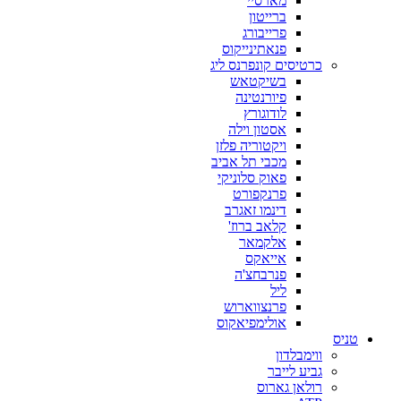
מארסיי
ברייטון
פרייבורג
פנאתינייקוס
כרטיסים קונפרנס ליג
בשיקטאש
פיורנטינה
לודוגורץ
אסטון וילה
ויקטוריה פלזן
מכבי תל אביב
פאוק סלוניקי
פרנקפורט
דינמו זאגרב
קלאב ברוז'
אלקמאר
אייאקס
פנרבחצ'ה
ליל
פרנצווארוש
אולימפיאקוס
טניס
ווימבלדון
גביע לייבר
רולאן גארוס