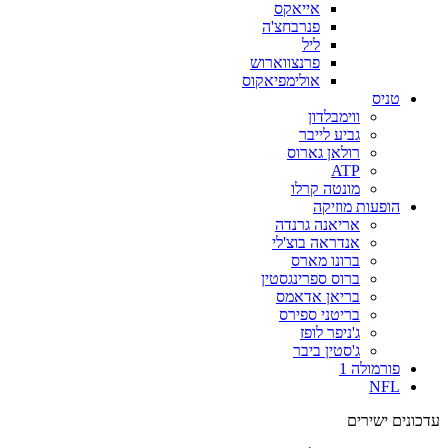
אייאקס
פנרבחצ'ה
ליל
פרנצווארוש
אולימפיאקוס
טניס
ווימבלדון
גביע לייבר
רולאן גארוס
ATP
מונטה קרלו
הופעות מוזיקה
אריאנה גרנדה
אנדראה בוצ'לי
ברונו מארס
ברוס ספרינגסטין
בריאן אדאמס
בריטני ספירס
ג'ניפר לופז
ג'סטין ביבר
פורמולה 1
NFL
עדכונים ישירים