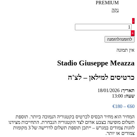
PREMIUM
נקה
כמות
-
של
כרטיסים
+
למילאן
להזמנה
-
לצ'ה
אין תמונה
Stadio Giuseppe Meazza
כרטיסים למילאן – לצ'ה
תאריך:
18/01/2026
שעה:
13:00
טווח
€
180
–
€
60
מחירים:
המחיר הוא מחיר הבסיס לכרטיס בקטגוריה הנמוכה ביותר. תוספת
תשלום מופיעה בצבע אדום לצד הקטגוריה הנבחרת. התחייבות מצידנו
עד
לזוגות צמודים במגרש – ייתכן תוספת תשלום לדרישה של 3 מקומות
צמודים או יותר.