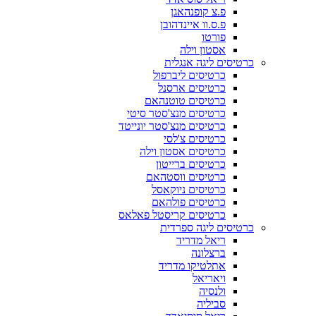
פ.צ קופנהאגן
פ.ס.וו איינדהובן
פורטו
אסטון וילה
כרטיסים ליגה אנגלית
כרטיסים ליברפול
כרטיסים ארסנל
כרטיסים טוטנהאם
כרטיסים מנצ'סטר סיטי
כרטיסים מנצ'סטר יונייטד
כרטיסים צ'לסי
כרטיסים אסטון וילה
כרטיסים ברייטון
כרטיסים ווסטהאם
כרטיסים ניוקאסל
כרטיסים פולהאם
כרטיסים קריסטל פאלאס
כרטיסים ליגה ספרדית
ריאל מדריד
ברצלונה
אתלטיקו מדריד
ויאריאל
ולנסיה
סביליה