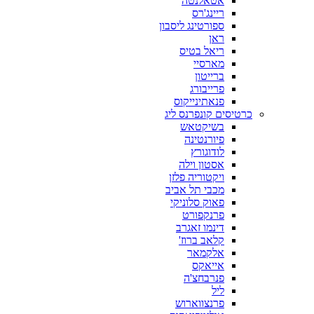
אטאלנטה
ריינג'רס
ספורטינג ליסבון
ראן
ריאל בטיס
מארסיי
ברייטון
פרייבורג
פנאתינייקוס
כרטיסים קונפרנס ליג
בשיקטאש
פיורנטינה
לודוגורץ
אסטון וילה
ויקטוריה פלזן
מכבי תל אביב
פאוק סלוניקי
פרנקפורט
דינמו זאגרב
קלאב ברוז'
אלקמאר
אייאקס
פנרבחצ'ה
ליל
פרנצווארוש