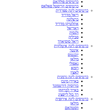
כרטיסים פולהאם
כרטיסים קריסטל פאלאס
כרטיסים ליגה ספרדית
ריאל מדריד
ברצלונה
אתלטיקו מדריד
ויאריאל
ולנסיה
סביליה
ריאל סוסיאדד
כרטיסים ליגה איטלקית
אינטר
יובנטוס
מילאן
נאפולי
רומא
לאציו
כרטיסים ליגה גרמנית
באיירן מינכן
בורוסיה דורטמונד
באייר לברקוזן
רד בול לייפציג
כרטיסים ליגה אירופית
מילאן
ווסטהאם