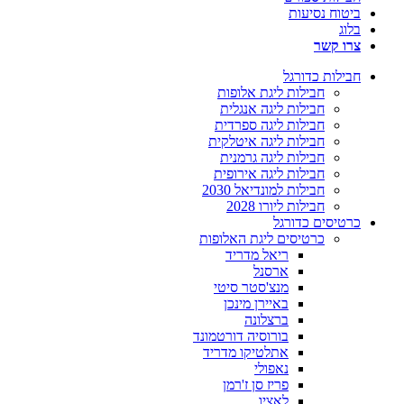
ביטוח נסיעות
בלוג
צרו קשר
חבילות כדורגל
חבילות ליגת אלופות
חבילות ליגה אנגלית
חבילות ליגה ספרדית
חבילות ליגה איטלקית
חבילות ליגה גרמנית
חבילות ליגה אירופית
חבילות למונדיאל 2030
חבילות ליורו 2028
כרטיסים כדורגל
כרטיסים ליגת האלופות
ריאל מדריד
ארסנל
מנצ'סטר סיטי
באיירן מינכן
ברצלונה
בורוסיה דורטמונד
אתלטיקו מדריד
נאפולי
פריז סן ז'רמן
לאציו