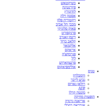
בשיקטאש
פיורנטינה
לודוגורץ
אסטון וילה
ויקטוריה פלזן
מכבי תל אביב
פאוק סלוניקי
פרנקפורט
דינמו זאגרב
קלאב ברוז'
אלקמאר
אייאקס
פנרבחצ'ה
ליל
פרנצווארוש
אולימפיאקוס
טניס
ווימבלדון
גביע לייבר
רולאן גארוס
ATP
מונטה קרלו
הופעות מוזיקה
אריאנה גרנדה
אנדראה בוצ'לי