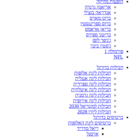
הופעות מוזיקה
אריאנה גרנדה
אנדראה בוצ'לי
ברונו מארס
ברוס ספרינגסטין
בריאן אדאמס
בריטני ספירס
ג'ניפר לופז
ג'סטין ביבר
פורמולה 1
NFL
חבילות כדורגל
חבילות ליגת אלופות
חבילות ליגה אנגלית
חבילות ליגה ספרדית
חבילות ליגה איטלקית
חבילות ליגה גרמנית
חבילות ליגה אירופית
חבילות למונדיאל 2030
חבילות ליורו 2028
כרטיסים כדורגל
כרטיסים ליגת האלופות
ריאל מדריד
ארסנל