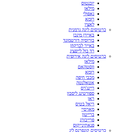
יובנטוס
מילאן
נאפולי
רומא
לאציו
כרטיסים ליגה גרמנית
באיירן מינכן
בורוסיה דורטמונד
באייר לברקוזן
רד בול לייפציג
כרטיסים ליגה אירופית
מילאן
ווסטהאם
רומא
מכבי חיפה
אטאלנטה
ריינג'רס
ספורטינג ליסבון
ראן
ריאל בטיס
מארסיי
ברייטון
פרייבורג
פנאתינייקוס
כרטיסים קונפרנס ליג