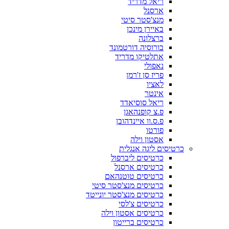
ריאל מדריד
ארסנל
מנצ'סטר סיטי
באיירן מינכן
ברצלונה
בורוסיה דורטמונד
אתלטיקו מדריד
נאפולי
פריז סן ז'רמן
לאציו
אינטר
ריאל סוסיאדד
פ.צ קופנהאגן
פ.ס.וו איינדהובן
פורטו
אסטון וילה
כרטיסים ליגה אנגלית
כרטיסים ליברפול
כרטיסים ארסנל
כרטיסים טוטנהאם
כרטיסים מנצ'סטר סיטי
כרטיסים מנצ'סטר יונייטד
כרטיסים צ'לסי
כרטיסים אסטון וילה
כרטיסים ברייטון