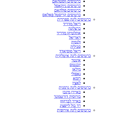
כרטיסים ווסטהאם
כרטיסים ניוקאסל
כרטיסים פולהאם
כרטיסים קריסטל פאלאס
כרטיסים ליגה ספרדית
ריאל מדריד
ברצלונה
אתלטיקו מדריד
ויאריאל
ולנסיה
סביליה
ריאל סוסיאדד
כרטיסים ליגה איטלקית
אינטר
יובנטוס
מילאן
נאפולי
רומא
לאציו
כרטיסים ליגה גרמנית
באיירן מינכן
בורוסיה דורטמונד
באייר לברקוזן
רד בול לייפציג
כרטיסים ליגה אירופית