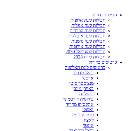
דלג
לתוכן
חבילות כדורגל
חבילות ליגת אלופות
חבילות ליגה אנגלית
חבילות ליגה ספרדית
חבילות ליגה איטלקית
חבילות ליגה גרמנית
חבילות ליגה אירופית
חבילות למונדיאל 2030
חבילות ליורו 2028
כרטיסים כדורגל
כרטיסים ליגת האלופות
ריאל מדריד
ארסנל
מנצ'סטר סיטי
באיירן מינכן
ברצלונה
בורוסיה דורטמונד
אתלטיקו מדריד
נאפולי
פריז סן ז'רמן
לאציו
אינטר
ריאל סוסיאדד