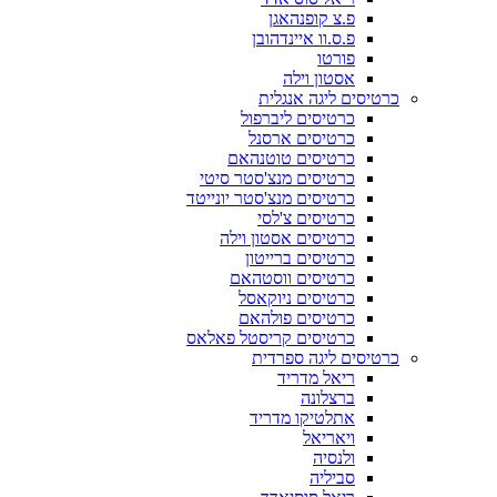
פ.צ קופנהאגן
פ.ס.וו איינדהובן
פורטו
אסטון וילה
כרטיסים ליגה אנגלית
כרטיסים ליברפול
כרטיסים ארסנל
כרטיסים טוטנהאם
כרטיסים מנצ'סטר סיטי
כרטיסים מנצ'סטר יונייטד
כרטיסים צ'לסי
כרטיסים אסטון וילה
כרטיסים ברייטון
כרטיסים ווסטהאם
כרטיסים ניוקאסל
כרטיסים פולהאם
כרטיסים קריסטל פאלאס
כרטיסים ליגה ספרדית
ריאל מדריד
ברצלונה
אתלטיקו מדריד
ויאריאל
ולנסיה
סביליה