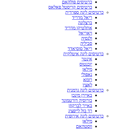
כרטיסים פולהאם
כרטיסים קריסטל פאלאס
כרטיסים ליגה ספרדית
ריאל מדריד
ברצלונה
אתלטיקו מדריד
ויאריאל
ולנסיה
סביליה
ריאל סוסיאדד
כרטיסים ליגה איטלקית
אינטר
יובנטוס
מילאן
נאפולי
רומא
לאציו
כרטיסים ליגה גרמנית
באיירן מינכן
בורוסיה דורטמונד
באייר לברקוזן
רד בול לייפציג
כרטיסים ליגה אירופית
מילאן
ווסטהאם