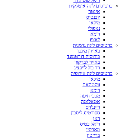
ריאל סוסיאדד
כרטיסים ליגה איטלקית
אינטר
יובנטוס
מילאן
נאפולי
רומא
לאציו
כרטיסים ליגה גרמנית
באיירן מינכן
בורוסיה דורטמונד
באייר לברקוזן
רד בול לייפציג
כרטיסים ליגה אירופית
מילאן
ווסטהאם
רומא
מכבי חיפה
אטאלנטה
ריינג'רס
ספורטינג ליסבון
ראן
ריאל בטיס
מארסיי
ברייטון