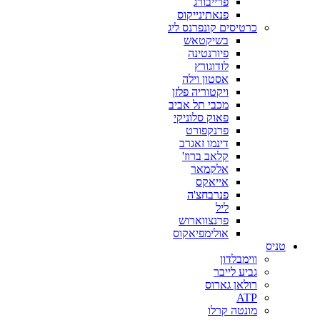
פרייבורג
פנאתינייקוס
כרטיסים קונפרנס ליג
בשיקטאש
פיורנטינה
לודוגורץ
אסטון וילה
ויקטוריה פלזן
מכבי תל אביב
פאוק סלוניקי
פרנקפורט
דינמו זאגרב
קלאב ברוז'
אלקמאר
אייאקס
פנרבחצ'ה
ליל
פרנצווארוש
אולימפיאקוס
טניס
ווימבלדון
גביע לייבר
רולאן גארוס
ATP
מונטה קרלו