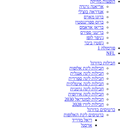
הופעות מוזיקה
אריאנה גרנדה
אנדראה בוצ'לי
ברונו מארס
ברוס ספרינגסטין
בריאן אדאמס
בריטני ספירס
ג'ניפר לופז
ג'סטין ביבר
פורמולה 1
NFL
חבילות כדורגל
חבילות ליגת אלופות
חבילות ליגה אנגלית
חבילות ליגה ספרדית
חבילות ליגה איטלקית
חבילות ליגה גרמנית
חבילות ליגה אירופית
חבילות למונדיאל 2030
חבילות ליורו 2028
כרטיסים כדורגל
כרטיסים ליגת האלופות
ריאל מדריד
ארסנל