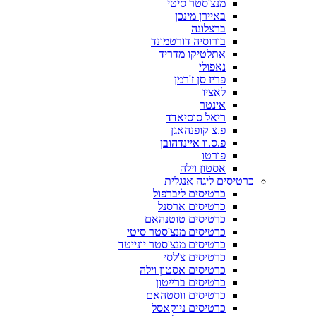
מנצ'סטר סיטי
באיירן מינכן
ברצלונה
בורוסיה דורטמונד
אתלטיקו מדריד
נאפולי
פריז סן ז'רמן
לאציו
אינטר
ריאל סוסיאדד
פ.צ קופנהאגן
פ.ס.וו איינדהובן
פורטו
אסטון וילה
כרטיסים ליגה אנגלית
כרטיסים ליברפול
כרטיסים ארסנל
כרטיסים טוטנהאם
כרטיסים מנצ'סטר סיטי
כרטיסים מנצ'סטר יונייטד
כרטיסים צ'לסי
כרטיסים אסטון וילה
כרטיסים ברייטון
כרטיסים ווסטהאם
כרטיסים ניוקאסל