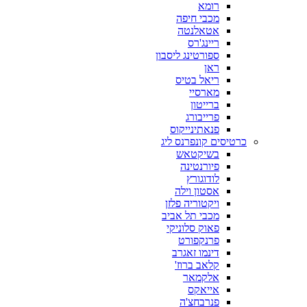
רומא
מכבי חיפה
אטאלנטה
ריינג'רס
ספורטינג ליסבון
ראן
ריאל בטיס
מארסיי
ברייטון
פרייבורג
פנאתינייקוס
כרטיסים קונפרנס ליג
בשיקטאש
פיורנטינה
לודוגורץ
אסטון וילה
ויקטוריה פלזן
מכבי תל אביב
פאוק סלוניקי
פרנקפורט
דינמו זאגרב
קלאב ברוז'
אלקמאר
אייאקס
פנרבחצ'ה