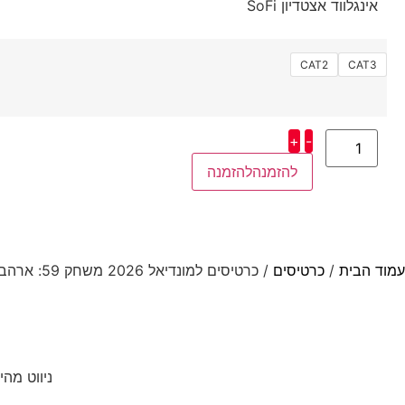
אינגלווד אצטדיון SoFi
CAT2
CAT3
+
-
להזמנה
עמוד הבית
/
כרטיסים
/ כרטיסים למונדיאל 2026 משחק 59: ארהב – D4 | אינגלווד | ארהב
ניווט מהי