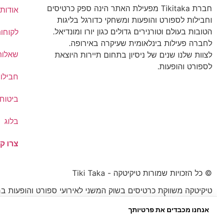
חברת Tikitaka מפעילת האתר הינה ספק כרטיסים
אודותי
וחבילות לספורט והופעות ומשחקי כדורגל בליגות
הטובות בעולם וטורנירים גדולים כגון יורו ומונדיאל.
לקוחו
לחברה פעילות בינלאומית שעיקרה באירופה.
שאלות
לצוות שלנו שנים של ניסיון בתחום תיירות היוצאת
לספורט והופעות.
חבילו
ביטוח 
בלוג
צרו ק
© כל הזכויות שמורות טיקיטקה - Tiki Taka
טיקיטקה משווקת כרטיסים בשוק המשני לאירועי ספורט והופעות בח
הכרטיס עשוי להיות נמוך או גבוה מהמחיר הרשמי.
אנחנו מכבדים את פרטיותך