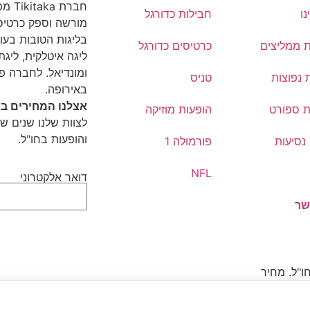
חברת
נו
חבילות כדורגל
מורשה וספק כרטיסי
בליגות הטובות בעול
ת ממליצים
כרטיסים כדורגל
ליגה איטלקית, ליגת 
ומונדיאל. לחברה פ
 נפוצות
טניס
באירופה.
אצלנו המחירים בא
ת ספורט
הופעות מוזיקה
לצוות שלנו שנים של
והופעות בחו"ל.
נסיעות
פורמולה 1
NFL
דואר אלקטרוני
שר
ו"ל. מחיר