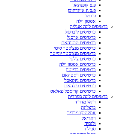
פ.צ קופנהאגן
פ.ס.וו איינדהובן
פורטו
אסטון וילה
כרטיסים ליגה אנגלית
כרטיסים ליברפול
כרטיסים ארסנל
כרטיסים טוטנהאם
כרטיסים מנצ'סטר סיטי
כרטיסים מנצ'סטר יונייטד
כרטיסים צ'לסי
כרטיסים אסטון וילה
כרטיסים ברייטון
כרטיסים ווסטהאם
כרטיסים ניוקאסל
כרטיסים פולהאם
כרטיסים קריסטל פאלאס
כרטיסים ליגה ספרדית
ריאל מדריד
ברצלונה
אתלטיקו מדריד
ויאריאל
ולנסיה
סביליה