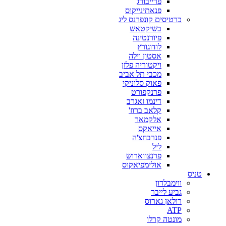
פרייבורג
פנאתינייקוס
כרטיסים קונפרנס ליג
בשיקטאש
פיורנטינה
לודוגורץ
אסטון וילה
ויקטוריה פלזן
מכבי תל אביב
פאוק סלוניקי
פרנקפורט
דינמו זאגרב
קלאב ברוז'
אלקמאר
אייאקס
פנרבחצ'ה
ליל
פרנצווארוש
אולימפיאקוס
טניס
ווימבלדון
גביע לייבר
רולאן גארוס
ATP
מונטה קרלו