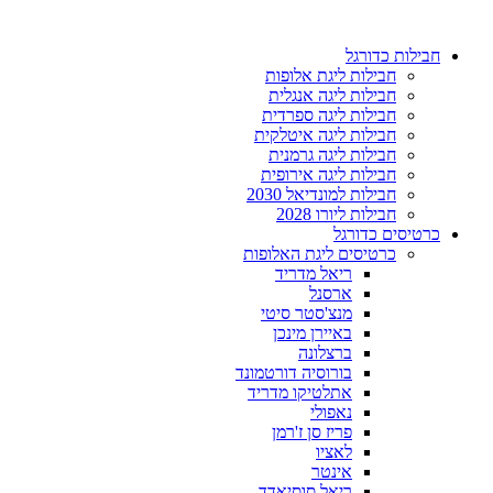
דלג
לתוכן
חבילות כדורגל
חבילות ליגת אלופות
חבילות ליגה אנגלית
חבילות ליגה ספרדית
חבילות ליגה איטלקית
חבילות ליגה גרמנית
חבילות ליגה אירופית
חבילות למונדיאל 2030
חבילות ליורו 2028
כרטיסים כדורגל
כרטיסים ליגת האלופות
ריאל מדריד
ארסנל
מנצ'סטר סיטי
באיירן מינכן
ברצלונה
בורוסיה דורטמונד
אתלטיקו מדריד
נאפולי
פריז סן ז'רמן
לאציו
אינטר
ריאל סוסיאדד