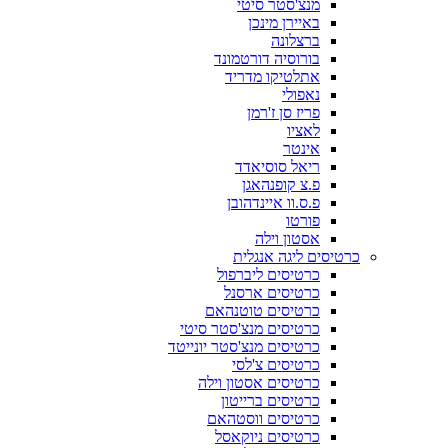
מנצ'סטר סיטי
באיירן מינכן
ברצלונה
בורוסיה דורטמונד
אתלטיקו מדריד
נאפולי
פריז סן ז'רמן
לאציו
אינטר
ריאל סוסיאדד
פ.צ קופנהאגן
פ.ס.וו איינדהובן
פורטו
אסטון וילה
כרטיסים ליגה אנגלית
כרטיסים ליברפול
כרטיסים ארסנל
כרטיסים טוטנהאם
כרטיסים מנצ'סטר סיטי
כרטיסים מנצ'סטר יונייטד
כרטיסים צ'לסי
כרטיסים אסטון וילה
כרטיסים ברייטון
כרטיסים ווסטהאם
כרטיסים ניוקאסל