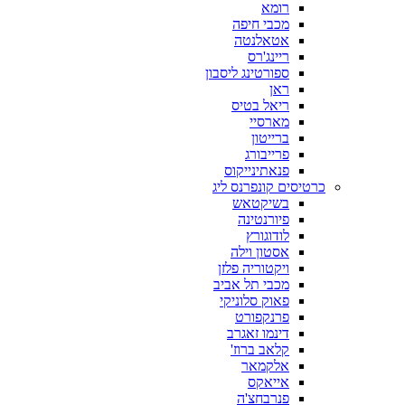
רומא
מכבי חיפה
אטאלנטה
ריינג'רס
ספורטינג ליסבון
ראן
ריאל בטיס
מארסיי
ברייטון
פרייבורג
פנאתינייקוס
כרטיסים קונפרנס ליג
בשיקטאש
פיורנטינה
לודוגורץ
אסטון וילה
ויקטוריה פלזן
מכבי תל אביב
פאוק סלוניקי
פרנקפורט
דינמו זאגרב
קלאב ברוז'
אלקמאר
אייאקס
פנרבחצ'ה