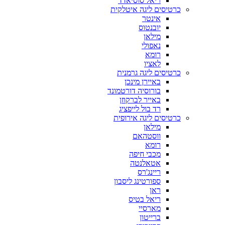
ריאל סוסיאדד
כרטיסים ליגה איטלקית
אינטר
יובנטוס
מילאן
נאפולי
רומא
לאציו
כרטיסים ליגה גרמנית
באיירן מינכן
בורוסיה דורטמונד
באייר לברקוזן
רד בול לייפציג
כרטיסים ליגה אירופית
מילאן
ווסטהאם
רומא
מכבי חיפה
אטאלנטה
ריינג'רס
ספורטינג ליסבון
ראן
ריאל בטיס
מארסיי
ברייטון