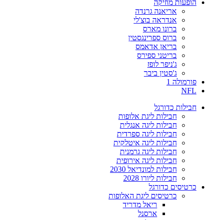
הופעות מוזיקה
אריאנה גרנדה
אנדראה בוצ'לי
ברונו מארס
ברוס ספרינגסטין
בריאן אדאמס
בריטני ספירס
ג'ניפר לופז
ג'סטין ביבר
פורמולה 1
NFL
חבילות כדורגל
חבילות ליגת אלופות
חבילות ליגה אנגלית
חבילות ליגה ספרדית
חבילות ליגה איטלקית
חבילות ליגה גרמנית
חבילות ליגה אירופית
חבילות למונדיאל 2030
חבילות ליורו 2028
כרטיסים כדורגל
כרטיסים ליגת האלופות
ריאל מדריד
ארסנל