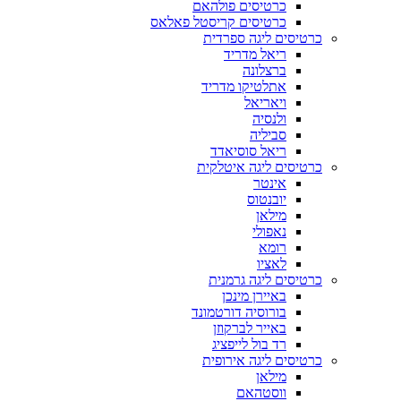
כרטיסים פולהאם
כרטיסים קריסטל פאלאס
כרטיסים ליגה ספרדית
ריאל מדריד
ברצלונה
אתלטיקו מדריד
ויאריאל
ולנסיה
סביליה
ריאל סוסיאדד
כרטיסים ליגה איטלקית
אינטר
יובנטוס
מילאן
נאפולי
רומא
לאציו
כרטיסים ליגה גרמנית
באיירן מינכן
בורוסיה דורטמונד
באייר לברקוזן
רד בול לייפציג
כרטיסים ליגה אירופית
מילאן
ווסטהאם