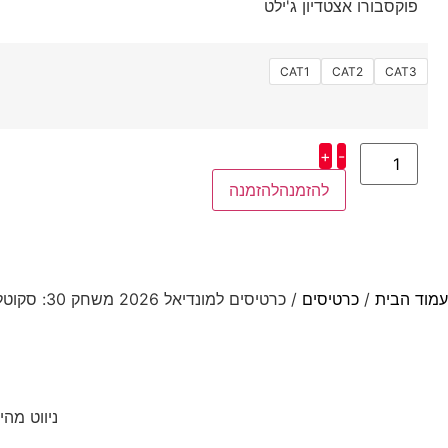
פוקסבורו אצטדיון ג'ילט
CAT1
CAT2
CAT3
+
-
להזמנה
עמוד הבית
/
כרטיסים
/ כרטיסים למונדיאל 2026 משחק 30: סקוטלנד – מרוקו | פוקסברו | ארהב
ניווט מהי