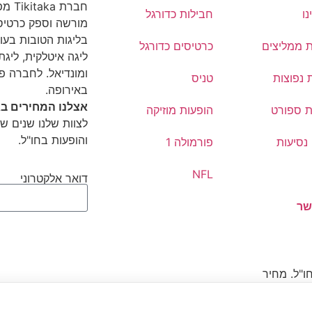
חברת
נו
חבילות כדורגל
מורשה וספק כרטיסי
בליגות הטובות בעול
ת ממליצים
כרטיסים כדורגל
ליגה איטלקית, ליגת 
ומונדיאל. לחברה פ
 נפוצות
טניס
באירופה.
אצלנו המחירים בא
ת ספורט
הופעות מוזיקה
לצוות שלנו שנים של
והופעות בחו"ל.
נסיעות
פורמולה 1
NFL
דואר אלקטרוני
שר
ו"ל. מחיר