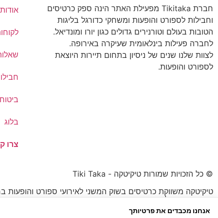
חברת Tikitaka מפעילת האתר הינה ספק כרטיסים
אודותי
וחבילות לספורט והופעות ומשחקי כדורגל בליגות
הטובות בעולם וטורנירים גדולים כגון יורו ומונדיאל.
לקוחו
לחברה פעילות בינלאומית שעיקרה באירופה.
שאלות
לצוות שלנו שנים של ניסיון בתחום תיירות היוצאת
לספורט והופעות.
חבילו
ביטוח 
בלוג
צרו ק
© כל הזכויות שמורות טיקיטקה - Tiki Taka
טיקיטקה משווקת כרטיסים בשוק המשני לאירועי ספורט והופעות בח
הכרטיס עשוי להיות נמוך או גבוה מהמחיר הרשמי.
אנחנו מכבדים את פרטיותך