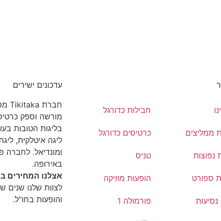
ר
עדכונים ישירים
חברת
נו
חבילות כדורגל
מורשה וספק כרטיסי
בליגות הטובות בעול
ת ממליצים
כרטיסים כדורגל
ליגה איטלקית, ליגת 
ומונדיאל. לחברה פ
 נפוצות
טניס
באירופה.
אצלנו המחירים בא
ת ספורט
הופעות מוזיקה
לצוות שלנו שנים של
והופעות בחו"ל.
נסיעות
פורמולה 1