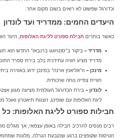
וכדורגל שפשוט לא רואים בשום מקום אחר.
היעדים החמים: ממדריד ועד לונדון
כאשר בוחרים
חבילת ספורט לליגת האלופות
, היעד הו
מדריד –
ביקור ב"סנטיאגו ברנבאו" החדש הוא חוב
מדריד מציע חוויה עתידנית בלב בירת ספרד התוס
מינכן –
ה"אליאנץ ארנה" במינכן ידוע באווירה בית
חוויית צפייה נוחה ואיכותית.
לונדון –
בירת הכדורגל העולמית מציעה מגוון אצטד
ליגת האלופות עם שופינג, הצגות תיאטרון ואוכל מצו
חבילות ספורט לליגת האלופות: כל 
רבים מנסים להרכיב חבילה באופן עצמאי, אך מגלים מה
הטיסות שקופצים ברגע שנקבעת הגרלה, מלונות שמתמל