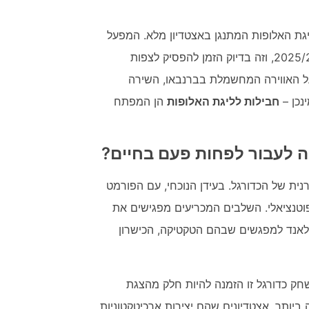
יגת האלופות המתנגן באצטדיון מלא. המפעל
היוקרתי ביותר ביבשת מגיע לשלבי ההכרעה של עונת 2025/26, וזה בדיוק הזמן להפסיק לצפות
על האווירה המחשמלת בברנבאו, השירה
נכן –
חבילות לליגת האלופות
הן המפתח
ה לעבור לפחות פעם בחיים?
ית של הכדורגל. בעידן הנוכחי, עם הפורמט
וטנציאלי. השלבים המכריעים מפגישים את
ולאנד למפגשים שבהם הטקטיקה, הכישרון
חק כדורגל זו הזמנה להיות חלק מהצגת
יותר, אצטדיונים שהם יצירות ארכיטקטוניות