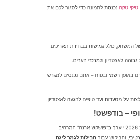
טיקי טקה
נכנסת לתמונה כדי לסגור לכם את
 המשחק, כולל גמישות בבחירת תאריכים.
גבוהה לאצטדיון ולמרכזי הערים.
 באופן רשמי ובטוח – אתם נכנסים למגרש
צות על מסעדות ועד טיפים להגעה לאצטדיון.
השנה, כל הדרכים מובילות להונגריה. גמר ליגת האלופות 2026 ייערך ב"פושקש ארנה" המרהיב
טיבי, והביקוש עבור
חבילות לגמר ליגת