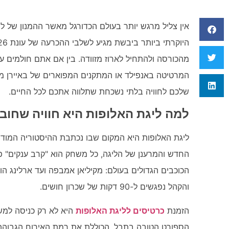
אין צליל מרגש יותר בעולם הכדורגל מאשר ההמנון של ל
מהכורסה ולהתחיל לארוז מזוודה. בין אם אתם חולמים 
המרטיטה באנפילד או המתקנים המפוארים של באיירן מי
שלכם לחוויה בלתי נשכחת שתלווה אתכם לכל החיים.
למה ליגת האלופות היא חוויה שחוב
ליגת האלופות היא המקום שבו נכתבת ההיסטוריה המודרנ
החדש והמרענן של הליגה, כל משחק הוא "קרב ענקים" פ
הכוכבים הגדולים בעולם: מקיליאן אמבפה ועד ארלינג ה
והקהל נפגשים ל-90 דקות של שכרון חושים.
הזמנת
כרטיסים לליגת האלופות
היא לא רק כניסה למש
הספורט הטובה בתבל, הכוללת את רמת האירוח הגבוהה ב