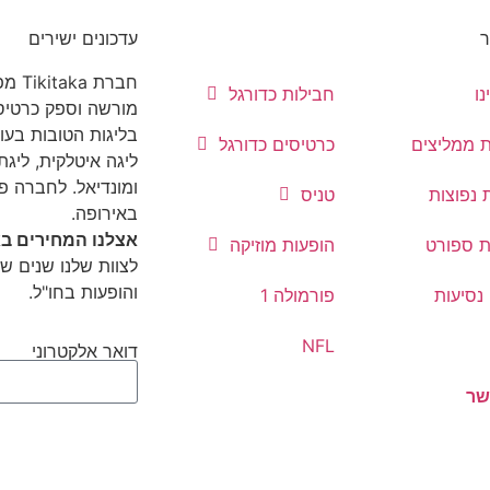
ר
עדכונים ישירים
חברת
נו
חבילות כדורגל
מורשה וספק כרטיסי
בליגות הטובות בעול
ת ממליצים
כרטיסים כדורגל
ליגה איטלקית, ליגת 
ומונדיאל. לחברה פ
 נפוצות
טניס
באירופה.
אצלנו המחירים בא
ת ספורט
הופעות מוזיקה
לצוות שלנו שנים של
והופעות בחו"ל.
נסיעות
פורמולה 1
NFL
דואר אלקטרוני
שר