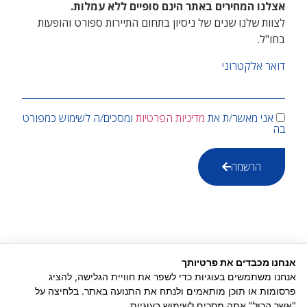
אצלנו המחירים באתר הינם סופיים ללא עמלות.
לצוות שלנו שנים של ניסיון בתחום התיירות ספורט והופעות
בחו"ל.
דואר אלקטרוני
אני מאשר/ת את
מדיניות הפרטיות
ומסכים/ה לשימוש כמפורט
בה
הרשמה
© כל הזכויות שמורות טיקיטקה - Tiki Taka
אנחנו מכבדים את פרטיותך
אנחנו משתמשים בעוגיות כדי לשפר את חוויית הגלישה, להציג
פרסומות או תוכן מותאמים ולנתח את התנועה באתר. בלחיצה על
טיקיטקה משווקת כרטיסים בשוק המשני לאירועי ספורט והופעות בחו"ל. מחיר הכרטיס עשוי
להיות נמוך או גבוה מהמחיר הרשמי.
"אשר הכול" אתה מסכים לשימוש בעוגיות.